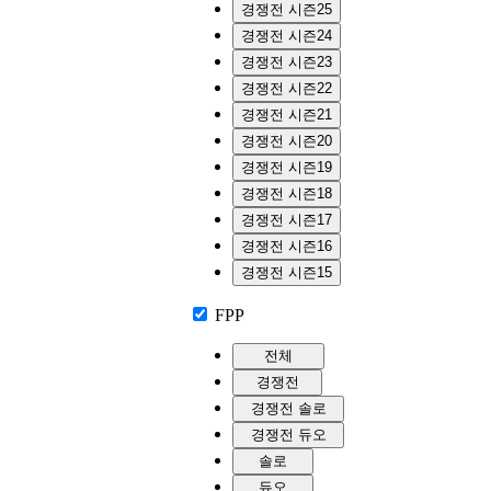
경쟁전 시즌25
경쟁전 시즌24
경쟁전 시즌23
경쟁전 시즌22
경쟁전 시즌21
경쟁전 시즌20
경쟁전 시즌19
경쟁전 시즌18
경쟁전 시즌17
경쟁전 시즌16
경쟁전 시즌15
FPP
전체
경쟁전
경쟁전 솔로
경쟁전 듀오
솔로
듀오