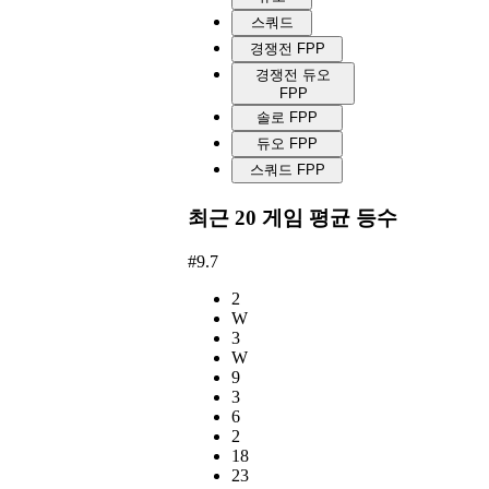
스쿼드
경쟁전 FPP
경쟁전 듀오
FPP
솔로 FPP
듀오 FPP
스쿼드 FPP
최근 20 게임 평균 등수
#9.7
2
W
3
W
9
3
6
2
18
23