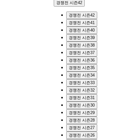
경쟁전 시즌42
경쟁전 시즌42
경쟁전 시즌41
경쟁전 시즌40
경쟁전 시즌39
경쟁전 시즌38
경쟁전 시즌37
경쟁전 시즌36
경쟁전 시즌35
경쟁전 시즌34
경쟁전 시즌33
경쟁전 시즌32
경쟁전 시즌31
경쟁전 시즌30
경쟁전 시즌29
경쟁전 시즌28
경쟁전 시즌27
경쟁전 시즌26