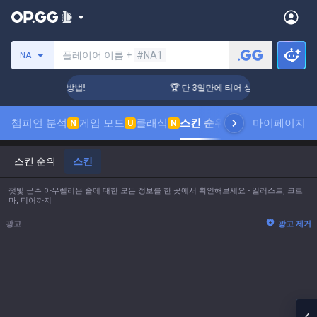
소환사 검색
플레이어 이름 +
#NA1
NA
티어 상승 하는 방법!
🏆 단 3일만에 티어 상승 하는 방법!
챔피언 분석
게임 모드
클래식
스킨 순위
랭킹
프로 관전
마이페이지
통계
N
U
N
스킨 순위
스킨
잿빛 군주 아우렐리온 솔에 대한 모든 정보를 한 곳에서 확인해보세요 - 일러스트, 크로
마, 티어까지
광고
광고 제거