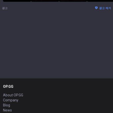
광고
광고 제거
OP.GG
About OP.GG
Company
Blog
News