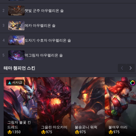
2
잿빛 군주 아우렐리온 솔
3
메카 아우렐리온 솔
4
도자기 수호자 아우렐리온 솔
5
먹그림자 아우렐리온 솔
테마
챔피언 스킨
서사급
그림자 불꽃 킨
드레드
그을린 마오카이
불송곳니 워윅
불여우 아리
1350
975
975
975