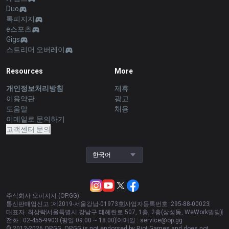
Duo
톡피지지
e스포츠
Gigs
스트리머 오버레이
Resources
More
개인정보처리방침
제휴
이용약관
광고
도움말
채용
이메일로 문의하기
고객센터 문의
한국어
주식회사 오피지지 (OP.GG)
통신판매업신고 :
제2019-서울강남-01973호
사업자등록번호 :
295-88-00023
대표자 :
최상락
서울특별시 강남구 테헤란로 507, 1층, 2층(삼성동, WeWork빌딩)
전화 :
02-455-9903 (평일 09:00 ~ 18:00)
이메일 :
service@op.gg
© 2012-
2026
OP.GG. OP.GG is not endorsed by Riot Games and does not