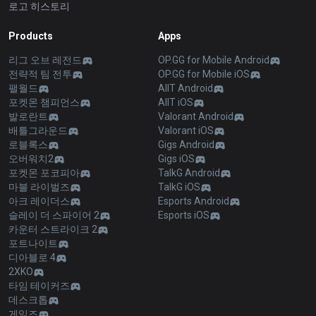
로고 히스토리
Products
Apps
리그 오브 레전드
OP.GG for Mobile Android
전략적 팀 전투
OP.GG for Mobile iOS
팰월드
AllT Android
포켓몬 챔피언스
AllT iOS
발로란트
Valorant Android
배틀그라운드
Valorant iOS
로블록스
Gigs Android
오버워치2
Gigs iOS
포켓몬 포코피아
TalkG Android
마블 라이벌즈
TalkG iOS
아크 레이더스
Esports Android
슬레이 더 스파이어 2
Esports iOS
카운터 스트라이크 2
포트나이트
디아블로 4
2XKO
타임 테이커즈
데스크톱
게임즈