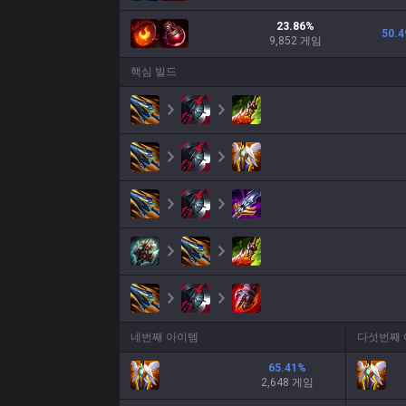
23.86
%
50.4
9,852
게임
핵심 빌드
네번째 아이템
다섯번째
65.41
%
2,648 게임