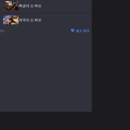
특공대 신 짜오
제국의 신 짜오
광고
광고 제거