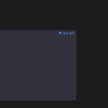
광고 제거