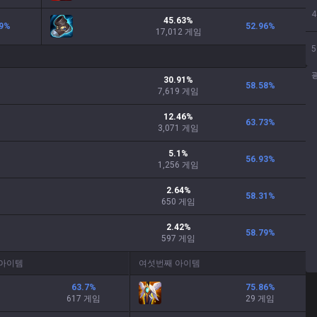
4
45.63
%
9
%
52.96
%
17,012
게임
5
30.91
%
58.58
%
7,619
게임
12.46
%
63.73
%
3,071
게임
5.1
%
56.93
%
1,256
게임
2.64
%
58.31
%
650
게임
2.42
%
58.79
%
597
게임
 아이템
여섯번째 아이템
63.7
%
75.86
%
617 게임
29 게임