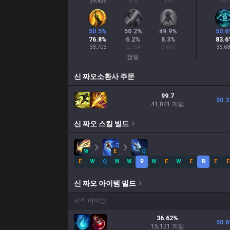
39,439
415
190
357
50.5
%
50.2
%
49.9
%
50.6
76.8
%
6.2
%
8.3
%
83.6
33,703
2,704
3,637
36,6
정밀
신 짜오
소환사 주문
99.7
50.3
41,841 게임
신 짜오
스킬 빌드
W
E
Q
E
W
Q
W
W
R
W
E
W
E
R
E
E
신 짜오
아이템 빌드
시작 아이템
36.62
%
50.6
15,121
게임