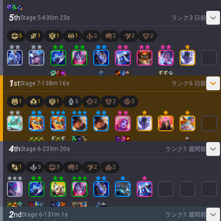
5
th
Stage
5
-
6
30
m
23
s
ランク
3 日前
5
1
1
1
2
2
2
2
1
st
Stage
7
-
1
38
m
16
s
ランク
6 日前
1
1
1
5
2
2
2
4
th
Stage
6
-
2
33
m
20
s
ランク
1 週間前
1
3
3
2
2
2
2
nd
Stage
6
-
1
31
m
1
s
ランク
1 週間前