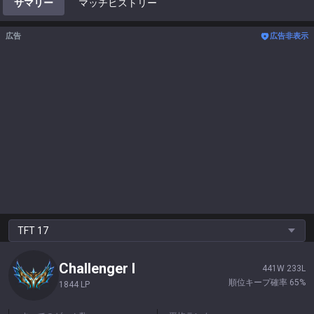
サマリー
マッチヒストリー
広告
広告非表示
TFT
17
Challenger
I
441
W
233
L
順位キープ確率
65
%
1844 LP