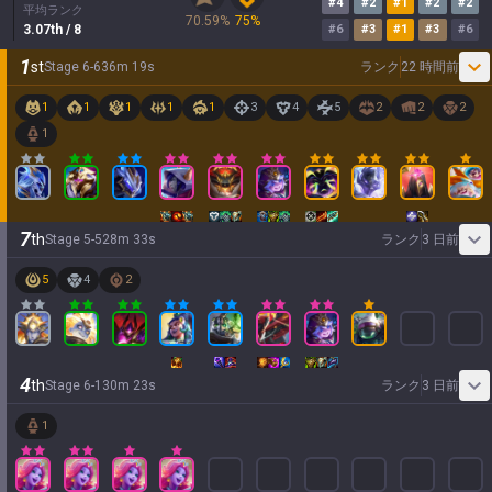
#
4
#
2
#
1
#
2
#
2
平均ランク
70.59
%
75
%
3.07
th
/ 8
#
6
#
3
#
1
#
3
#
6
1
st
Stage
6
-
6
36
m
19
s
ランク
22 時間前
1
1
1
1
1
3
4
5
2
2
2
1
7
th
Stage
5
-
5
28
m
33
s
ランク
3 日前
5
4
2
4
th
Stage
6
-
1
30
m
23
s
ランク
3 日前
1