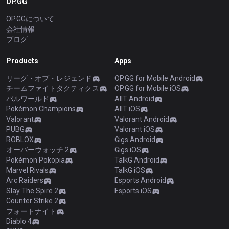
OP.GG
OP.GGについて
会社情報
ブログ
Products
Apps
リーグ・オブ・レジェンド
OP.GG for Mobile Android
チームファイトタクティクス
OP.GG for Mobile iOS
パルワールド
AllT Android
Pokémon Champions
AllT iOS
Valorant
Valorant Android
PUBG
Valorant iOS
ROBLOX
Gigs Android
オーバーウォッチ 2
Gigs iOS
Pokémon Pokopia
TalkG Android
Marvel Rivals
TalkG iOS
Arc Raiders
Esports Android
Slay The Spire 2
Esports iOS
Counter Strike 2
フォートナイト
Diablo 4