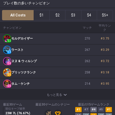
プレイ数の多いチャンピオン
All Costs
$1
$2
$3
$4
$5+
平均ラン
チャンピオン
マッチ
ク
モルデカイザー
270
#
3.75
$
2
ラースト
267
#
3.29
$
3
ヌヌ & ウィルンプ
262
#
3.72
$
4
ブリッツクランク
258
#
3.18
$
5
タム・ケンチ
214
#
3.95
$
4
もっと見る
最近30ゲーム
最近30ゲームのシナジー
最近の15ゲームランク
順位キープ確率
#
1
#
7
#
4
#
5
#
1
23
W
7
L (
76.67
%)