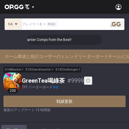
NA
プレイヤー名
+
#
NA1
.gg
 Master Top-tier Comps from the Best!
👑 Master Top-tier 
ホーム
構成と統計
ユーザーのトレンド
リーダーボード
チームビ
S
16
Master
I
S
15
Grandmaster
I
S
14
Challenger
I
GreenTea喝綠茶
#
9999
TFT リーダーボード
3
rd
230
戦績更新
最新のアップデート
:
19 時間前