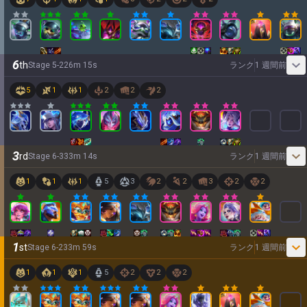
6
th
Stage
5
-
2
26
m
15
s
ランク
1 週間前
5
1
1
2
2
2
3
rd
Stage
6
-
3
33
m
14
s
ランク
1 週間前
1
1
1
5
3
2
2
3
2
2
1
st
Stage
6
-
2
33
m
59
s
ランク
1 週間前
1
1
1
5
2
2
2