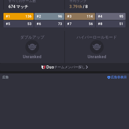
すべてのゲーム数
平均ランク
674
マッチ
3.79
th
/ 8
#
1
136
#
2
96
#
3
114
#
4
95
#
5
53
#
6
73
#
7
56
#
8
51
ダブルアップ
ハイパーロールモード
Unranked
Unranked
Duo
チームメンバー探し
広告
広告非表示