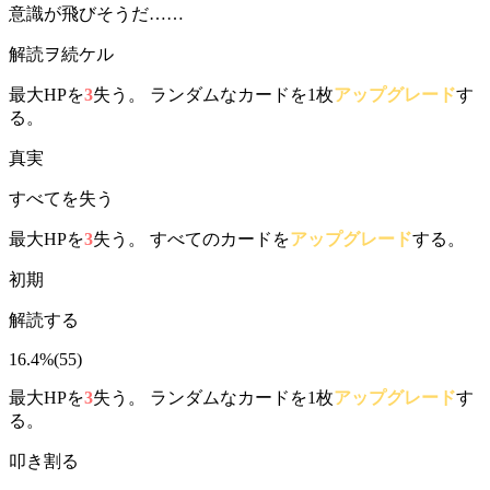
意識が飛びそうだ……
解読ヲ続ケル
最大HPを
3
失う。 ランダムなカードを1枚
アップグレード
す
る。
真実
すべてを失う
最大HPを
3
失う。 すべてのカードを
アップグレード
する。
初期
解読する
16.4%
(
55
)
最大HPを
3
失う。 ランダムなカードを1枚
アップグレード
す
る。
叩き割る