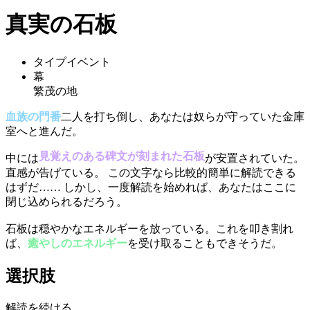
真実の石板
タイプ
イベント
幕
繁茂の地
血族の門番
二人を打ち倒し、あなたは奴らが守っていた金庫
室へと進んだ。
見覚えのある碑文が刻まれた石板
中には
が安置されていた。
直感が告げている。 この文字なら比較的簡単に解読できる
はずだ…… しかし、一度解読を始めれば、あなたはここに
閉じ込められるだろう。
石板は穏やかなエネルギーを放っている。これを叩き割れ
ば、
癒やしのエネルギー
を受け取ることもできそうだ。
選択肢
解読を続ける