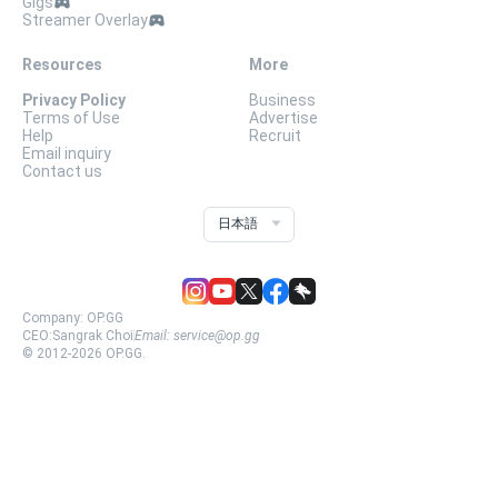
Gigs
Streamer Overlay
Resources
More
Privacy Policy
Business
Terms of Use
Advertise
Help
Recruit
Email inquiry
Contact us
日本語
Company:
OP.GG
CEO:
Sangrak Choi
Email:
service@op.gg
© 2012-
2026
OP.GG.