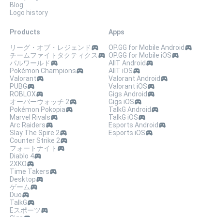
Blog
Logo history
Products
Apps
リーグ・オブ・レジェンド
OP.GG for Mobile Android
チームファイトタクティクス
OP.GG for Mobile iOS
パルワールド
AllT Android
Pokémon Champions
AllT iOS
Valorant
Valorant Android
PUBG
Valorant iOS
ROBLOX
Gigs Android
オーバーウォッチ 2
Gigs iOS
Pokémon Pokopia
TalkG Android
Marvel Rivals
TalkG iOS
Arc Raiders
Esports Android
Slay The Spire 2
Esports iOS
Counter Strike 2
フォートナイト
Diablo 4
2XKO
Time Takers
Desktop
ゲーム
Duo
TalkG
Eスポーツ