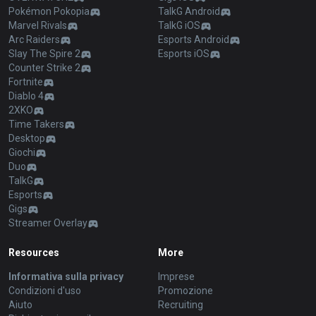
Pokémon Pokopia
TalkG Android
Marvel Rivals
TalkG iOS
Arc Raiders
Esports Android
Slay The Spire 2
Esports iOS
Counter Strike 2
Fortnite
Diablo 4
2XKO
Time Takers
Desktop
Giochi
Duo
TalkG
Esports
Gigs
Streamer Overlay
Resources
More
Informativa sulla privacy
Imprese
Condizioni d'uso
Promozione
Aiuto
Recruiting