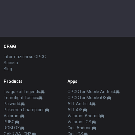
OP.GG
Informazioni su OP.GG
Società
Blog
Products
Apps
League of Legends
OP.GG for Mobile Android
Teamfight Tactics
OP.GG for Mobile iOS
Palworld
AllT Android
Pokémon Champions
AllT iOS
Valorant
Valorant Android
PUBG
Valorant iOS
ROBLOX
Gigs Android
OVERWATCH2
Gigs iOS