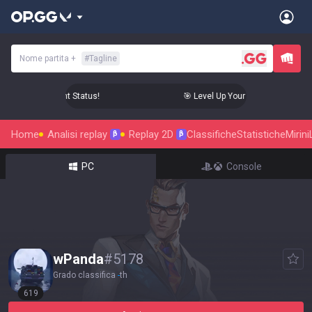
Nome partita
+
#
Tagline
ur Aim to Radiant Status!
🎯 Level Up Your Aim to Radiant St
Home
Analisi replay
Replay 2D
Classifiche
Statistiche
Mirini
β
β
PC
Console
wPanda
#
5178
Grado classifica
-
th
619