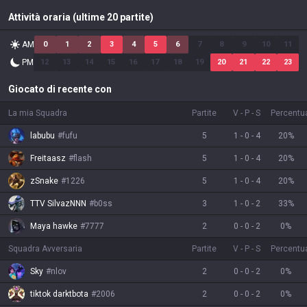
Attività oraria (ultime 20 partite)
AM
0
1
2
3
4
5
6
7
8
9
10
11
PM
12
13
14
15
16
17
18
19
20
21
22
23
Giocato di recente con
La mia Squadra
Partite
V
-
P
-
S
Percentual
labubu
#
fufu
5
1
-
0
-
4
20
%
Freitaasz
#
flash
5
1
-
0
-
4
20
%
zSnake
#
1226
5
1
-
0
-
4
20
%
TTV SilvazNNN
#
b0ss
3
1
-
0
-
2
33
%
Maya hawke
#
7777
2
0
-
0
-
2
0
%
Squadra Avversaria
Partite
V
-
P
-
S
Percentual
Sky
#
nlov
2
0
-
0
-
2
0
%
tiktok darktbota
#
2006
2
0
-
0
-
2
0
%