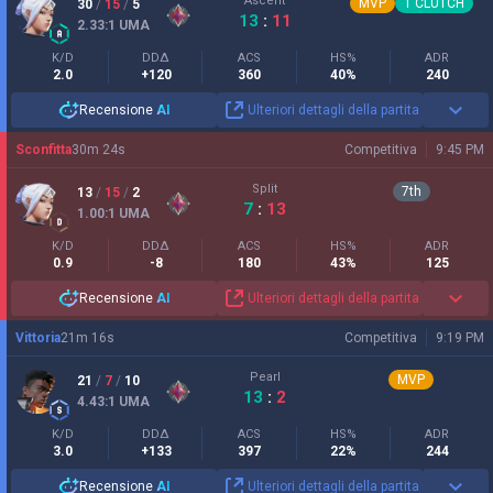
Ascent
MVP
1
CLUTCH
30
/
15
/
5
13
:
11
2.33
:1
UMA
K/D
DDΔ
ACS
HS%
ADR
2.0
+120
360
40%
240
Recensione
AI
Ulteriori dettagli della partita
Sconfitta
30
m
24
s
Competitiva
9:45 PM
Split
7
th
13
/
15
/
2
7
:
13
1.00
:1
UMA
K/D
DDΔ
ACS
HS%
ADR
0.9
-8
180
43%
125
Recensione
AI
Ulteriori dettagli della partita
Vittoria
21
m
16
s
Competitiva
9:19 PM
Pearl
MVP
21
/
7
/
10
13
:
2
4.43
:1
UMA
K/D
DDΔ
ACS
HS%
ADR
3.0
+133
397
22%
244
Recensione
AI
Ulteriori dettagli della partita