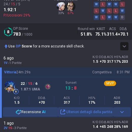
24
/
15
/
5
W
L
W
W
L
1.92
:1
L
W
L
L
W
33
%
67
%
P/Uccisioni
29
%
W
L
W
W
D
OP Score
Round win
KAST
ACS
DDΔ
783
51.8
%
75.1
%
311.4
+70.1
/ 1000
Use
OP
Score
for a more accurate skill check.
K/D
DDΔ
ACS
HS%
ADR
6 ago
1.5
+70
317
17%
203
1V
1 Partite
Vittoria
24
m
29
s
Competitiva
8:31 PM
Sunset
MVP
22
/
15
/
6
13
:
8
1.87
:1
UMA
K/D
DDΔ
ACS
HS%
ADR
1.5
+70
317
17%
203
Recensione
AI
Ulteriori dettagli della partita
K/D
DDΔ
ACS
HS%
ADR
1 ago
1.4
+45
248
28%
169
2V
-
1S
3 Partite