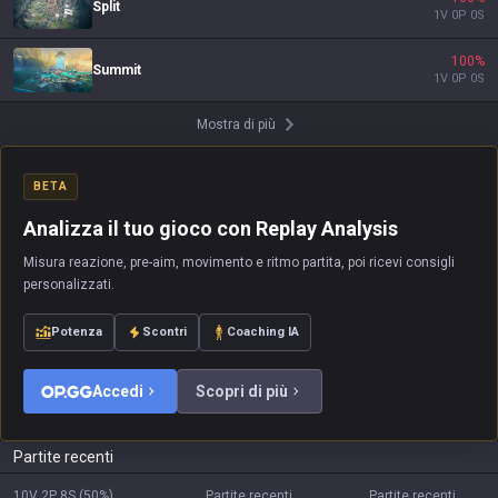
Split
1
V
0
P
0
S
100
%
Summit
1
V
0
P
0
S
Mostra di più
BETA
Analizza il tuo gioco con Replay Analysis
Misura reazione, pre-aim, movimento e ritmo partita, poi ricevi consigli
personalizzati.
Potenza
Scontri
Coaching IA
Accedi
Scopri di più
Partite recenti
10V
2P
8S
(
50
%)
Partite recenti
Partite recenti