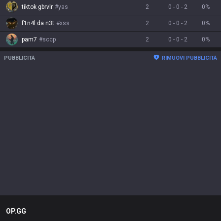
tiktok gbrvlr
#
yas
2
0
-
0
-
2
0
%
f1n4l da n3t
#
xss
2
0
-
0
-
2
0
%
pam7
#
sccp
2
0
-
0
-
2
0
%
PUBBLICITÀ
RIMUOVI PUBBLICITÀ
OP.GG