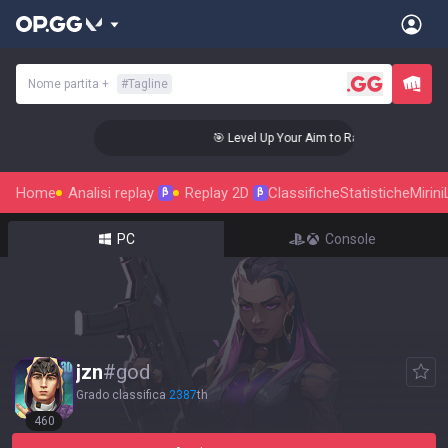
Nome partita
+
#
Tagline
diant Status!
🎯 Level Up Your Aim to Radiant Status!
Home
Analisi replay
Replay 2D
Classifiche
Statistiche
Mirini
β
β
PC
Console
jzn
#
god
Grado classifica
2387
th
460