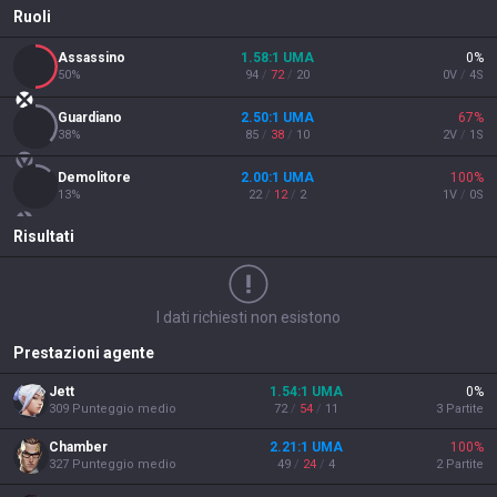
Ruoli
Assassino
1.58
:1
UMA
0
%
50
%
94
/
72
/
20
0
V
/
4
S
Guardiano
2.50
:1
UMA
67
%
38
%
85
/
38
/
10
2
V
/
1
S
Demolitore
2.00
:1
UMA
100
%
13
%
22
/
12
/
2
1
V
/
0
S
Risultati
I dati richiesti non esistono
Prestazioni agente
Jett
1.54
:1
UMA
0
%
309
Punteggio medio
72
/
54
/
11
3
Partite
Chamber
2.21
:1
UMA
100
%
327
Punteggio medio
49
/
24
/
4
2
Partite