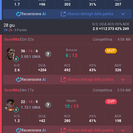
1.7
+96
303
31%
207
Recensione
AI
Ulteriori dettagli della partita
K/D
DDΔ
ACS
HS%
ADR
28 giu
2.0
+112
373
42%
249
1V
-
2S
3 Partite
Sconfitta
32
m
52
s
Competitiva
4:58 AM
Breeze
MVP
36
/
14
/
6
8
:
13
3.00
:1
UMA
K/D
DDΔ
ACS
HS%
ADR
2.6
+204
492
43%
326
Recensione
AI
Ulteriori dettagli della partita
Sconfitta
34
m
17
s
Competitiva
3:54 AM
Haven
OVP
22
/
18
/
9
10
:
13
1.72
:1
UMA
K/D
DDΔ
ACS
HS%
ADR
1.2
+42
280
41%
198
Recensione
AI
Ulteriori dettagli della partita