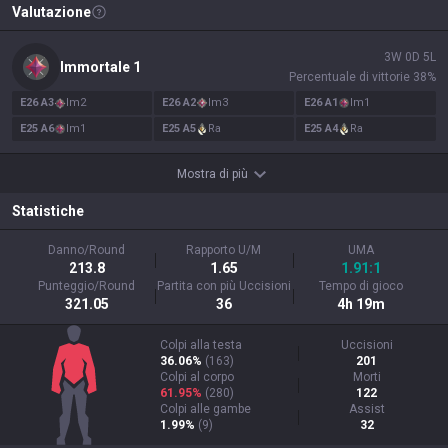
Valutazione
3
W
0
D
5
L
Immortale
1
Percentuale di vittorie
38
%
E
26
A
3
Im
2
E
26
A
2
Im
3
E
26
A
1
Im
1
E
25
A
6
Im
1
E
25
A
5
Ra
E
25
A
4
Ra
Mostra di più
Statistiche
Danno/Round
Rapporto U/M
UMA
213.8
1.65
1.91:1
Punteggio/Round
Partita con più Uccisioni
Tempo di gioco
321.05
36
4h 19m
Colpi alla testa
Uccisioni
36.06%
(
163
)
201
Colpi al corpo
Morti
61.95%
(
280
)
122
Colpi alle gambe
Assist
1.99%
(
9
)
32