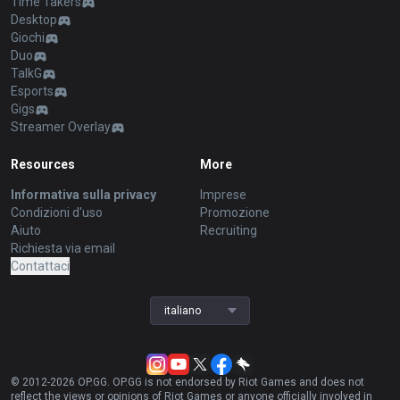
Time Takers
Desktop
Giochi
Duo
TalkG
Esports
Gigs
Streamer Overlay
Resources
More
Informativa sulla privacy
Imprese
Condizioni d'uso
Promozione
Aiuto
Recruiting
Richiesta via email
Contattaci
italiano
© 2012-
2026
OP.GG. OP.GG is not endorsed by Riot Games and does not
reflect the views or opinions of Riot Games or anyone officially involved in