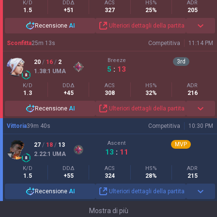
K/D
DDΔ
ACS
HS%
ADR
1.5
+51
327
25%
205
Recensione
AI
Ulteriori dettagli della partita
Sconfitta
25
m
13
s
Competitiva
11:14 PM
Breeze
3
rd
20
/
16
/
2
5
:
13
1.38
:1
UMA
K/D
DDΔ
ACS
HS%
ADR
1.3
+45
308
32%
216
Recensione
AI
Ulteriori dettagli della partita
Vittoria
39
m
40
s
Competitiva
10:30 PM
Ascent
MVP
27
/
18
/
13
13
:
11
2.22
:1
UMA
K/D
DDΔ
ACS
HS%
ADR
1.5
+55
324
28%
215
Recensione
AI
Ulteriori dettagli della partita
Mostra di più