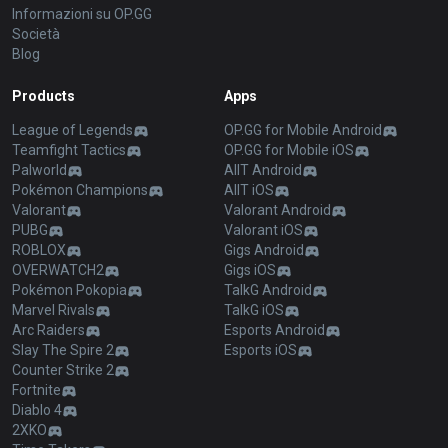
Informazioni su OP.GG
Società
Blog
Products
Apps
League of Legends
OP.GG for Mobile Android
Teamfight Tactics
OP.GG for Mobile iOS
Palworld
AllT Android
Pokémon Champions
AllT iOS
Valorant
Valorant Android
PUBG
Valorant iOS
ROBLOX
Gigs Android
OVERWATCH2
Gigs iOS
Pokémon Pokopia
TalkG Android
Marvel Rivals
TalkG iOS
Arc Raiders
Esports Android
Slay The Spire 2
Esports iOS
Counter Strike 2
Fortnite
Diablo 4
2XKO