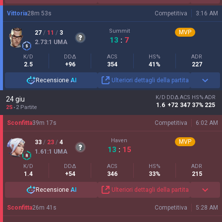
Vittoria
28
m
53
s
Competitiva
3:16 AM
Summit
MVP
27
/
11
/
3
13
:
7
2.73
:1
UMA
K/D
DDΔ
ACS
HS%
ADR
2.5
+96
354
41%
227
Recensione
AI
Ulteriori dettagli della partita
K/D
DDΔ
ACS
HS%
ADR
24 giu
1.6
+72
347
37%
225
2S
2 Partite
Sconfitta
39
m
17
s
Competitiva
6:02 AM
Haven
MVP
33
/
23
/
4
13
:
15
1.61
:1
UMA
K/D
DDΔ
ACS
HS%
ADR
1.4
+54
346
33%
215
Recensione
AI
Ulteriori dettagli della partita
Sconfitta
26
m
41
s
Competitiva
5:28 AM