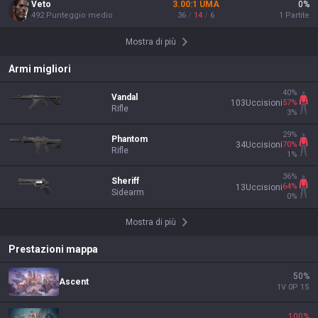
Veto
3.00
:1
UMA
0
%
492
Punteggio medio
36
/
14
/
6
1
Partite
Mostra di più
Armi migliori
40
%
Vandal
57
%
103
Uccisioni
Rifle
3
%
29
%
Phantom
70
%
34
Uccisioni
Rifle
1
%
36
%
Sheriff
64
%
13
Uccisioni
Sidearm
0
%
Mostra di più
Prestazioni mappa
50
%
Ascent
1
V
0
P
1
S
100
%