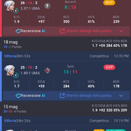
Ascent
MVP
26
/
14
/
3
8
:
13
2.07
:1
UMA
K/D
DDΔ
ACS
HS%
ADR
1.9
+97
350
41%
239
Recensione
AI
Ulteriori dettagli della partita
K/D
DDΔ
ACS
HS%
ADR
18 mag
1.7
+59
284
40%
178
1V
1 Partite
Vittoria
38
m
53
s
Competitiva
10:35 PM
Split
OVP
25
/
15
/
2
13
:
11
1.80
:1
UMA
K/D
DDΔ
ACS
HS%
ADR
1.7
+59
284
40%
178
Recensione
AI
Ulteriori dettagli della partita
K/D
DDΔ
ACS
HS%
ADR
15 mag
1.9
+92
320
35%
209
3V
-
1S
4 Partite
Vittoria
34
m
26
s
Competitiva
10:19 PM