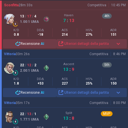
Sconfitta
28
m
33
s
Competitiva
10:45 PM
Haven
4
th
13
/
17
/
4
7
:
13
1.00
:1
UMA
K/D
DDΔ
ACS
HS%
ADR
0.8
-18
214
27%
151
Recensione
AI
Ulteriori dettagli della partita
Vittoria
33
m
26
s
Competitiva
8:46 PM
Ascent
5
th
22
/
12
/
2
13
:
9
2.00
:1
UMA
K/D
DDΔ
ACS
HS%
ADR
1.8
+53
227
25%
150
Recensione
AI
Ulteriori dettagli della partita
Vittoria
35
m
17
s
Competitiva
8:00 PM
Split
MVP
22
/
13
/
1
13
:
8
1.77
:1
UMA
K/D
DDΔ
ACS
HS%
ADR