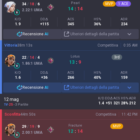
Pearl
MVP
1
ACE
34
/
18
/
6
14
:
14
2.22
:1
UMA
K/D
DDΔ
ACS
HS%
ADR
1.9
+115
345
36%
234
Recensione
AI
Ulteriori dettagli della partita
Vittoria
38
m
13
s
Competitiva
0:35 AM
Lotus
3
rd
22
/
14
/
4
13
:
9
1.86
:1
UMA
K/D
DDΔ
ACS
HS%
ADR
1.6
+36
266
40%
159
Recensione
AI
Ulteriori dettagli della partita
K/D
DDΔ
ACS
HS%
ADR
12 mag
1.4
+51
321
28%
212
1V
-
2S
3 Partite
Sconfitta
44
m
50
s
Competitiva
11:42 PM
Fracture
MVP
29
/
19
/
9
12
:
14
2.00
:1
UMA