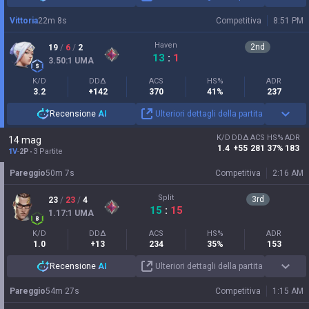
Vittoria
22
m
8
s
Competitiva
8:51 PM
Haven
2
nd
19
/
6
/
2
13
:
1
3.50
:1
UMA
K/D
DDΔ
ACS
HS%
ADR
3.2
+142
370
41%
237
Recensione
AI
Ulteriori dettagli della partita
K/D
DDΔ
ACS
HS%
ADR
14 mag
1.4
+55
281
37%
183
1V
-
2P
3 Partite
Pareggio
50
m
7
s
Competitiva
2:16 AM
Split
3
rd
23
/
23
/
4
15
:
15
1.17
:1
UMA
K/D
DDΔ
ACS
HS%
ADR
1.0
+13
234
35%
153
Recensione
AI
Ulteriori dettagli della partita
Pareggio
54
m
27
s
Competitiva
1:15 AM