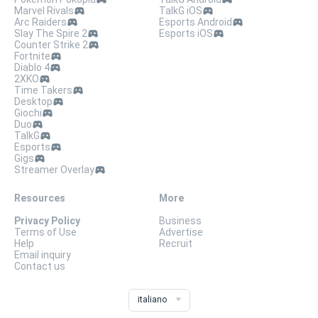
Marvel Rivals
TalkG iOS
Arc Raiders
Esports Android
Slay The Spire 2
Esports iOS
Counter Strike 2
Fortnite
Diablo 4
2XKO
Time Takers
Desktop
Giochi
Duo
TalkG
Esports
Gigs
Streamer Overlay
Resources
More
Privacy Policy
Business
Terms of Use
Advertise
Help
Recruit
Email inquiry
Contact us
italiano