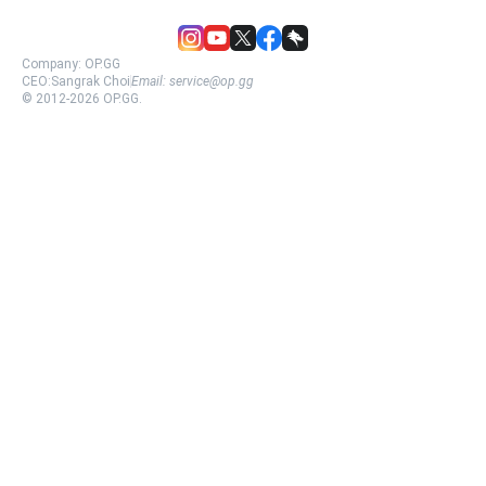
Company:
OP.GG
CEO:
Sangrak Choi
Email:
service@op.gg
© 2012-
2026
OP.GG.