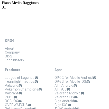
Piano Medio Raggiunto
31
OP.GG
About
Company
Blog
Logo history
Products
Apps
League of Legends
OP.GG for Mobile Android
Teamfight Tactics
OP.GG for Mobile iOS
Palworld
AllT Android
Pokémon Champions
AllT iOS
Valorant
Valorant Android
PUBG
Valorant iOS
ROBLOX
Gigs Android
OVERWATCH2
Gigs iOS
Pokémon Pokopia
TalkG Android