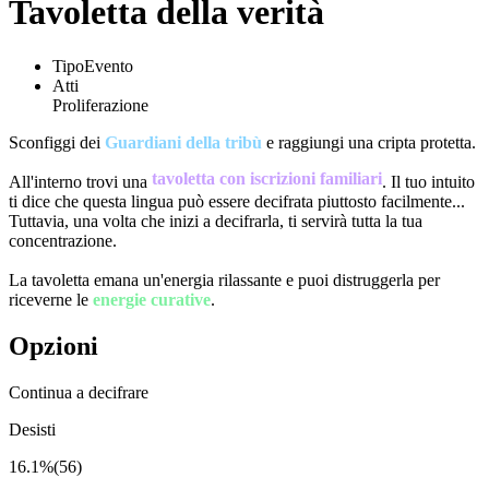
Tavoletta della verità
Tipo
Evento
Atti
Proliferazione
Sconfiggi dei
Guardiani della tribù
e raggiungi una cripta protetta.
tavoletta con iscrizioni familiari
All'interno trovi una
. Il tuo intuito
ti dice che questa lingua può essere decifrata piuttosto facilmente...
Tuttavia, una volta che inizi a decifrarla, ti servirà tutta la tua
concentrazione.
La tavoletta emana un'energia rilassante e puoi distruggerla per
riceverne le
energie curative
.
Opzioni
Continua a decifrare
Desisti
16.1%
(
56
)