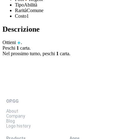
Tipo
Abilità
Rarità
Comune
Costo
1
Descrizione
Ottieni
.
Peschi
1
carta.
Nel prossimo turno, peschi
1
carta.
OP.GG
About
Company
Blog
Logo history
Products
Apps