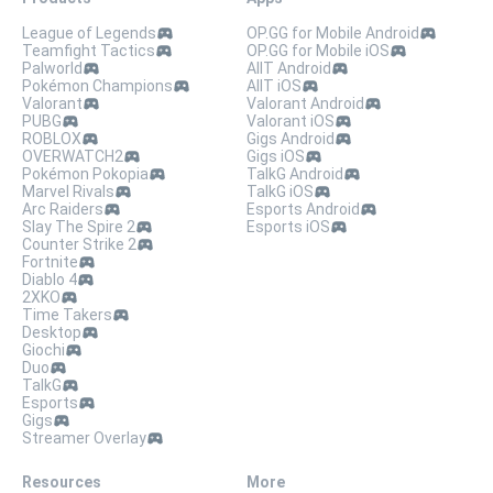
League of Legends
OP.GG for Mobile Android
Teamfight Tactics
OP.GG for Mobile iOS
Palworld
AllT Android
Pokémon Champions
AllT iOS
Valorant
Valorant Android
PUBG
Valorant iOS
ROBLOX
Gigs Android
OVERWATCH2
Gigs iOS
Pokémon Pokopia
TalkG Android
Marvel Rivals
TalkG iOS
Arc Raiders
Esports Android
Slay The Spire 2
Esports iOS
Counter Strike 2
Fortnite
Diablo 4
2XKO
Time Takers
Desktop
Giochi
Duo
TalkG
Esports
Gigs
Streamer Overlay
Resources
More