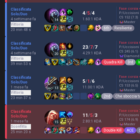
Fase corsia
Classificata
4
/
5
/
4
P/Uccisioni
Solo/Duo
CS
152
(7.3)
4 settimane fa
1.60:1 KDA
14
master
Vittoria
6th
Resiliente
20 min 48 s
Fase corsia
Classificata
23
/
7
/
7
P/Uccisioni
Solo/Duo
CS
245
(6.1)
4 settimane fa
4.29:1 KDA
20
diamond
Vittoria
Quadra Kill
3rd
I
39 min 53 s
Fase corsia
Classificata
5
/
1
/
6
P/Uccisioni
Solo/Duo
CS
153
(6.5)
1 mese fa
11.00:1 KDA
13
master
Vittoria
2nd
Che sboccia t
23 min 37 s
Fase corsia
Classificata
11
/
5
/
3
P/Uccisioni
Solo/Duo
CS
174
(6.9)
1 mese fa
2.80:1 KDA
15
master
Sconfitta
Double Kill
ACE
25 min 20 s