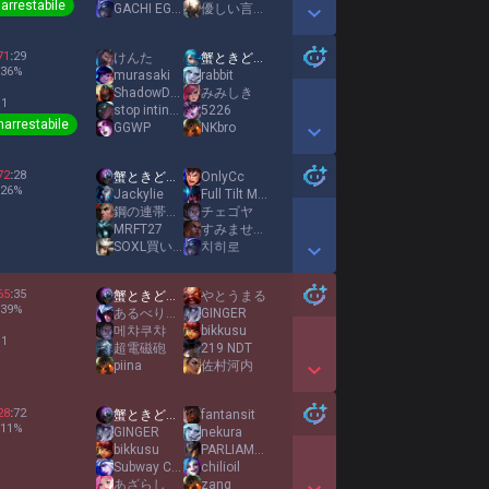
narrestabile
GACHI EGU MACHIN
優しい言葉どこ
Show More Detail Games
71
:
29
けんた
蟹ときどき憂鬱
36
%
murasaki
rabbit
ShadowDANCE99
みみしき
 1
stop inting me
5226
narrestabile
GGWP
NKbro
Show More Detail Games
72
:
28
蟹ときどき憂鬱
OnlyCc
26
%
Jackylie
Full Tilt MOZU
鋼の連帯責任
チェゴヤ
MRFT27
すみませんs
SOXL買いなさい
치히로
Show More Detail Games
65
:
35
蟹ときどき憂鬱
やとうまる
39
%
あるべりー Twitch
GINGER
메챠쿠챠
bikkusu
 1
超電磁砲
219 NDT
piina
佐村河内
Show More Detail Games
28
:
72
蟹ときどき憂鬱
fantansit
11
%
GINGER
nekura
bikkusu
PARLIAMENT
Subway Cookie
chilioil
あざらし
zanq