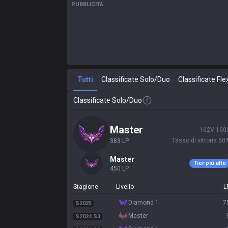
PUBBLICITÀ
Tutti
Classificate Solo/Duo
Classificate Fle
Classificate Solo/Duo
master
162
V
160
Tasso di vittoria
50
383
LP
master
Tier più alto
450
LP
Stagione
Livello
L
diamond 1
7
S2025
master
S2024 S3