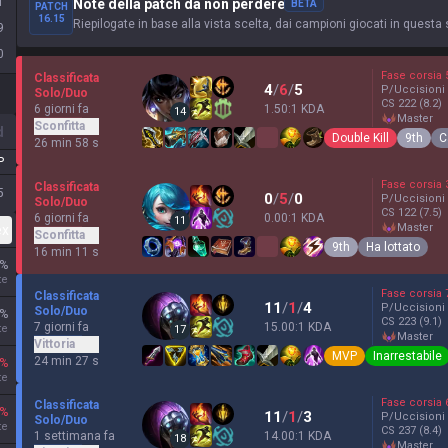
1
Note della patch da non perdere
BETA
PATCH
16.15
Riepilogate in base alla vista scelta, dai campioni giocati in questa 
9
0
Fase corsia
Classificata
4
/
6
/
5
P/Uccisioni
Solo/Duo
CS
222
(8.2)
6 giorni fa
1.50:1 KDA
14
master
Sconfitta
d
Double Kill
9th
C
26 min 58 s
P
Fase corsia
Classificata
5
0
/
5
/
0
P/Uccisioni
Solo/Duo
CS
122
(7.5)
6 giorni fa
0.00:1 KDA
11
master
ex
Sconfitta
9th
Ha lottato
16 min 11 s
%
te
Fase corsia
Classificata
11
/
1
/
4
P/Uccisioni
Solo/Duo
%
CS
223
(9.1)
7 giorni fa
15.00:1 KDA
te
17
master
Vittoria
MVP
Inarrestabile
24 min 27 s
%
te
Fase corsia
Classificata
%
11
/
1
/
3
P/Uccisioni
Solo/Duo
te
CS
237
(8.4)
1 settimana fa
14.00:1 KDA
18
master