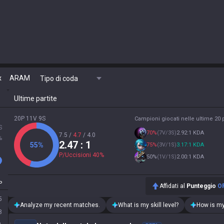
x
ARAM
Tipo di coda
Ultime partite
20P 11V 9S
Campioni giocati nelle ultime 20 p
S
70
%
(
7V/3S
)
2.92:1 KDA
7.5
/
4.7
/
4.0
%
2.47
: 1
55
%
75
%
(
3V/1S
)
3.17:1 KDA
P/Uccisioni
40
%
50
%
(
1V/1S
)
2.00:1 KDA
P
Affidati al
Punteggio
O
5
Analyze my recent matches.
What is my skill level?
How is my
8