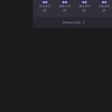
874,922

494,110

483,974

338,928

pti
pti
pti
pti
Mostra di più