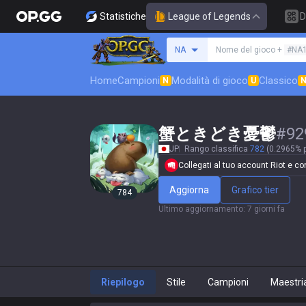
Statistiche
League of Legends
D
Cerca un evocatore
NA
Nome del gioco +
#NA
Home
Campioni
Modalità di gioco
Classico
N
U
蟹ときどき憂鬱
#
92
JP
Rango classifica
782
(0.2965% p
Collegati al tuo account Riot e conf
Aggiorna
Grafico tier
784
Ultimo aggiornamento
:
7 giorni fa
Riepilogo
Stile
Campioni
Maestri