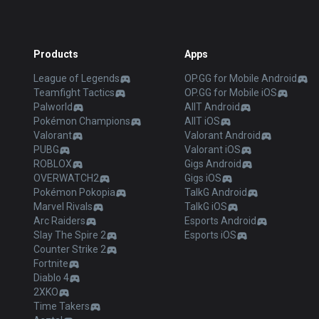
Products
Apps
League of Legends
OP.GG for Mobile Android
Teamfight Tactics
OP.GG for Mobile iOS
Palworld
AllT Android
Pokémon Champions
AllT iOS
Valorant
Valorant Android
PUBG
Valorant iOS
ROBLOX
Gigs Android
OVERWATCH2
Gigs iOS
Pokémon Pokopia
TalkG Android
Marvel Rivals
TalkG iOS
Arc Raiders
Esports Android
Slay The Spire 2
Esports iOS
Counter Strike 2
Fortnite
Diablo 4
2XKO
Time Takers