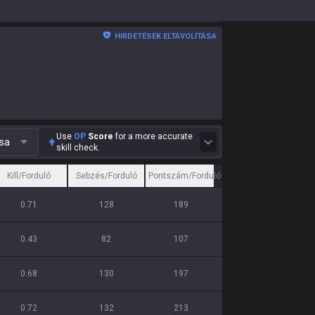
HIRDETÉSEK ELTÁVOLÍTÁSA
Use
OP
Score
for a more accurate
usa
skill check.
Kill/Forduló
Sebzés/Forduló
Pontszám/Forduló
0.71
128
189
0.43
82
107
0.68
130
197
0.72
132
213