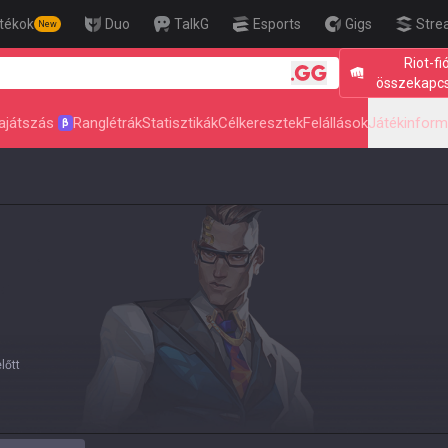
tékok
Duo
TalkG
Esports
Gigs
Stre
New
Riot-fi
🎯 Level Up Your Aim to Radian
összekapc
ajátszás
Ranglétrák
Statisztikák
Célkeresztek
Felállások
Játékinform
β
lőtt