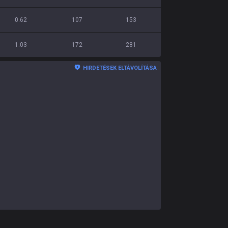
0.62
107
153
1.03
172
281
HIRDETÉSEK ELTÁVOLÍTÁSA