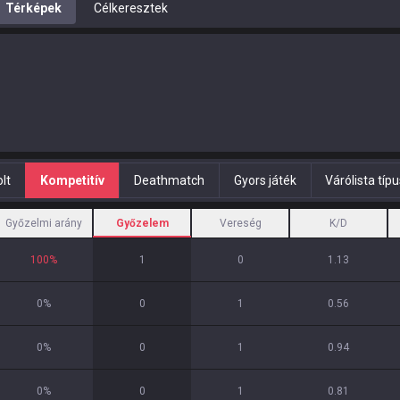
Térképek
Célkeresztek
lt
Kompetitív
Deathmatch
Gyors játék
Várólista típ
Győzelmi arány
Győzelem
Vereség
K/D
100
%
1
0
1.13
0
%
0
1
0.56
0
%
0
1
0.94
0
%
0
1
0.81