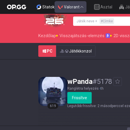
Statok
Valorant
Asztal
Já
Játék neve
+
#
Címke
SEASON 26 : ACT 4
Kezdőlap
Visszajátszás-elemzés
2D vissz
β
PC
Játékkonzol
wPanda
#
5178
Ranglétra helyezés
-
th
Frissítve
619
Legutóbb frissítve
:
2 másodperccel eze