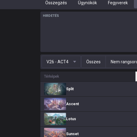
Összegzés
Ügynökök
Fegyverek
HIRDETÉS
V26 - ACT4
Összes
Nem rangsoro
Térképek
Split
Ascent
Lotus
Sunset