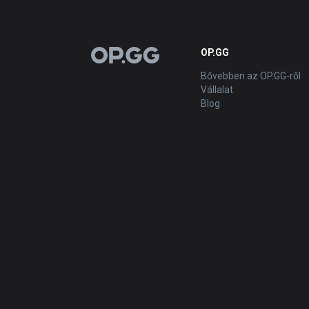
OP.GG
OP.GG
Bővebben az OP.GG-ről
Vállalat
Blog