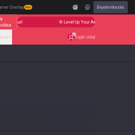
HU
amer Overlay
Bejelentkezés
New
ók
t Status!
🎯 Level Up Your Aim to Radiant Status!
solása
áció
Saját oldal