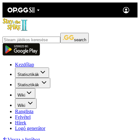
search
Kezdőlap
Statisztikák
Statisztikák
Wiki
Wiki
Ranglista
Felvétel
Hírek
Logó generátor
Vissza a listához