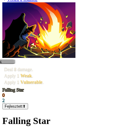
k
Deal
8
damage.
Apply
1
Weak
.
Apply
1
Vulnerable
.
Falling Star
0
2
Fejlesztett
⬆
Falling Star