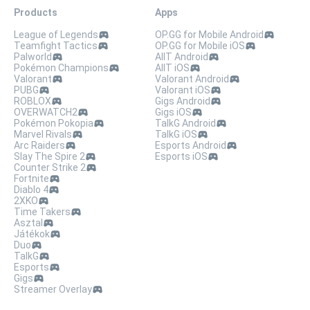
Products
Apps
League of Legends
OP.GG for Mobile Android
Teamfight Tactics
OP.GG for Mobile iOS
Palworld
AllT Android
Pokémon Champions
AllT iOS
Valorant
Valorant Android
PUBG
Valorant iOS
ROBLOX
Gigs Android
OVERWATCH2
Gigs iOS
Pokémon Pokopia
TalkG Android
Marvel Rivals
TalkG iOS
Arc Raiders
Esports Android
Slay The Spire 2
Esports iOS
Counter Strike 2
Fortnite
Diablo 4
2XKO
Time Takers
Asztal
Játékok
Duo
TalkG
Esports
Gigs
Streamer Overlay