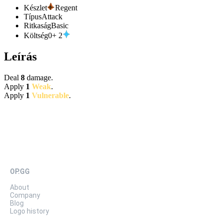
Készlet
Regent
Típus
Attack
Ritkaság
Basic
Költség
0
+
2
Leírás
Deal
8
damage.
Apply
1
Weak
.
Apply
1
Vulnerable
.
OP.GG
About
Company
Blog
Logo history