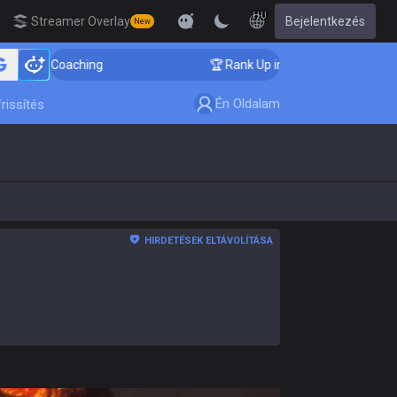
HU
Streamer Overlay
Bejelentkezés
New
er Coaching
🏆 Rank Up in 3 Days! Challenger Coachin
Én Oldalam
rissítés
HIRDETÉSEK ELTÁVOLÍTÁSA