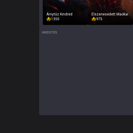
Árnytűz Kindred
Elszenesedett Maokai
1350
975
HIRDETÉS