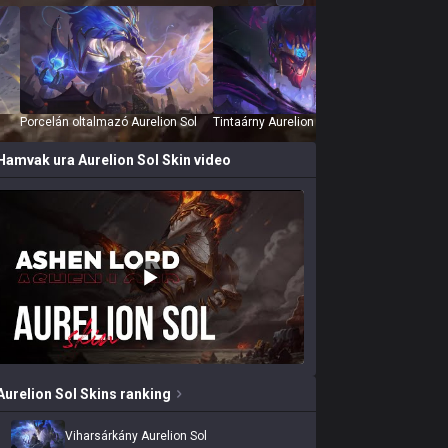
Porcelán oltalmazó Aurelion Sol
Tintaárny Aurelion Sol
Viharsá
Hamvak ura Aurelion Sol
Skin video
Aurelion Sol
Skins
ranking
Viharsárkány Aurelion Sol