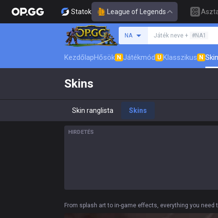
Statok
League of Legends
Aszta
Keresés egy szummon
NA
Játék neve +
#NA1
Kezdőlap
Hősök
Játékmód
Klasszikus
Skin
N
U
N
Skins
Skin ranglista
Skins
HIRDETÉS
From splash art to in-game effects, everything you need 