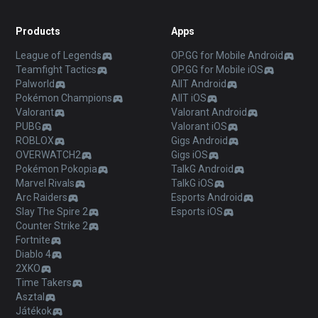
Products
Apps
League of Legends
OP.GG for Mobile Android
Teamfight Tactics
OP.GG for Mobile iOS
Palworld
AllT Android
Pokémon Champions
AllT iOS
Valorant
Valorant Android
PUBG
Valorant iOS
ROBLOX
Gigs Android
OVERWATCH2
Gigs iOS
Pokémon Pokopia
TalkG Android
Marvel Rivals
TalkG iOS
Arc Raiders
Esports Android
Slay The Spire 2
Esports iOS
Counter Strike 2
Fortnite
Diablo 4
2XKO
Time Takers
Asztal
Játékok