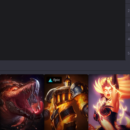
2
3
4
5
Epic