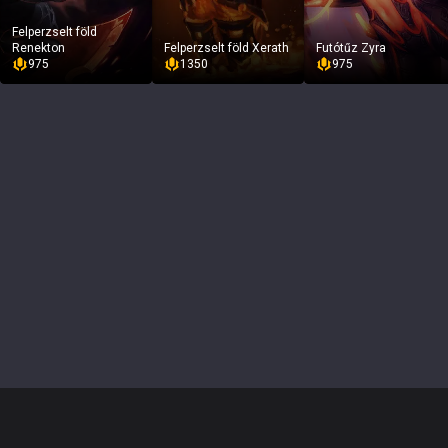
Felperzselt föld
Renekton
Felperzselt föld Xerath
Futótűz Zyra
975
1350
975