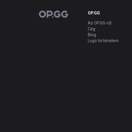
OP.GG
OP.GG
Az OP.GG-ről.
Cég
Blog
Logó történelem