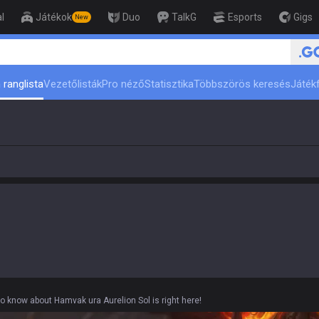
l
Játékok
Duo
TalkG
Esports
Gigs
New
ert
🏆 Rank Up in 3 Days! Challeng
 ranglista
Vezetőlisták
Pro néző
Statisztika
Többszörös keresés
Játékf
to know about Hamvak ura Aurelion Sol is right here!