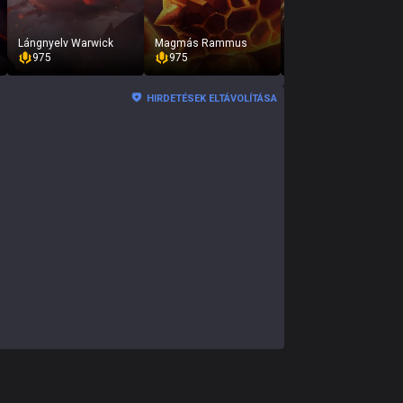
Lángnyelv Warwick
Magmás Rammus
Obszidián Malphite
975
975
975
HIRDETÉSEK ELTÁVOLÍTÁSA