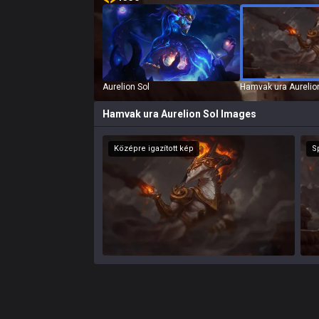
Aurelion Sol
Hamvak ura Aurelio
Hamvak ura Aurelion Sol
Images
Középre igazított kép