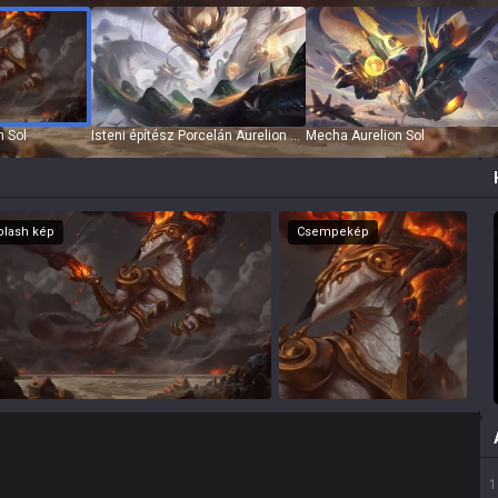
n Sol
Isteni építész Porcelán Aurelion Sol
Mecha Aurelion Sol
Splash kép
Csempekép
1