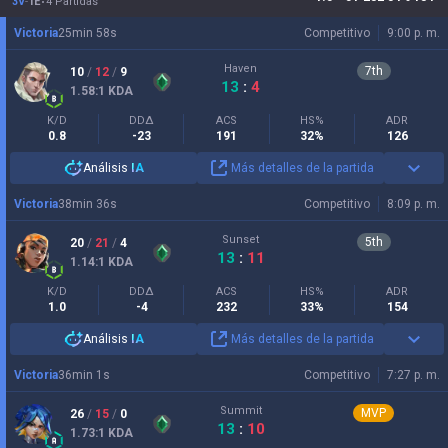
3V
-
1E
4 Partidas
Victoria
25
min
58
s
Competitivo
9:00 p. m.
Haven
7
th
10
/
12
/
9
13
:
4
1.58
:1
KDA
K/D
DDΔ
ACS
HS%
ADR
0.8
-23
191
32%
126
Análisis
IA
Más detalles de la partida
Victoria
38
min
36
s
Competitivo
8:09 p. m.
Sunset
5
th
20
/
21
/
4
13
:
11
1.14
:1
KDA
K/D
DDΔ
ACS
HS%
ADR
1.0
-4
232
33%
154
Análisis
IA
Más detalles de la partida
Victoria
36
min
1
s
Competitivo
7:27 p. m.
Summit
MVP
26
/
15
/
0
13
:
10
1.73
:1
KDA