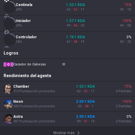
Centinela
1.52
:1
KDA
75
%
24
%
62
/
52
/
17
3
V
/
1
D
Iniciador
1.57
:1
KDA
100
%
24
%
49
/
46
/
23
4
V
/
0
D
Controlador
1.79
:1
KDA
0
%
18
%
67
/
48
/
19
0
V
/
2
D
Logros
Cazador de Cabezas
III
Rendimiento del agente
Chamber
1.52
:1
KDA
75
%
212
Puntuación promedio
62
/
52
/
17
4
Partidas
Neon
2.00
:1
KDA
100
%
345
Puntuación promedio
55
/
28
/
1
2
Partidas
Astra
2.00
:1
KDA
0
%
307
Puntuación promedio
49
/
31
/
13
2
Partidas
Mostrar más