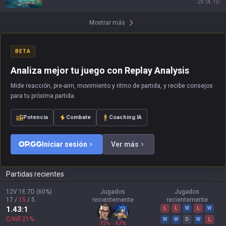
2
V
0
E
1
D
Mostrar más
BETA
Analiza mejor tu juego con Replay Analysis
Mide reacción, pre-aim, movimiento y ritmo de partida, y recibe consejos
para tu próxima partida.
Potencia
Combate
Coaching IA
Iniciar sesión
Ver más
Partidas recientes
12V
1E
7D
(
60
%)
Jugados
Jugados
17
/
15
/
5
recientemente
recientemente
1.43
:1
L
L
W
L
W
C/Kill
21
%
W
W
D
W
L
75
%
67
%