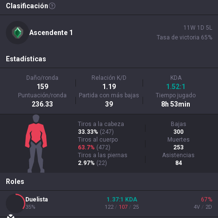
Clasificación
11
W
1
D
5
L
Ascendente
1
Tasa de victoria
65
%
Estadísticas
Daño/ronda
Relación K/D
KDA
159
1.19
1.52:1
Puntuación/ronda
Partida con más bajas
Tiempo jugado
236.33
39
8h 53min
Tiros a la cabeza
Bajas
33.33%
(
247
)
300
Tiros al cuerpo
Muertes
63.7%
(
472
)
253
Tiros a las piernas
Asistencias
2.97%
(
22
)
84
Roles
Duelista
1.37
:1
KDA
67
%
35
%
122
/
107
/
25
4
V
/
2
D