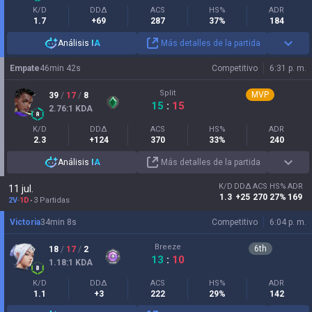
K/D
DDΔ
ACS
HS%
ADR
1.7
+69
287
37%
184
Análisis
IA
Más detalles de la partida
Empate
46
min
42
s
Competitivo
6:31 p. m.
Split
MVP
39
/
17
/
8
15
:
15
2.76
:1
KDA
K/D
DDΔ
ACS
HS%
ADR
2.3
+124
370
33%
240
Análisis
IA
Más detalles de la partida
K/D
DDΔ
ACS
HS%
ADR
11 jul.
1.3
+25
270
27%
169
2V
-
1D
3 Partidas
Victoria
34
min
8
s
Competitivo
6:04 p. m.
Breeze
6
th
18
/
17
/
2
13
:
10
1.18
:1
KDA
K/D
DDΔ
ACS
HS%
ADR
1.1
+3
222
29%
142