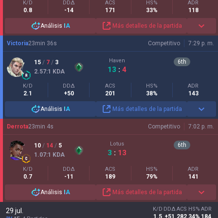
K/D
DDΔ
ACS
HS%
ADR
0.8
-14
171
33%
118
Análisis
IA
Más detalles de la partida
Victoria
23
min
36
s
Competitivo
7:29 p. m.
Haven
6
th
15
/
7
/
3
13
:
4
2.57
:1
KDA
K/D
DDΔ
ACS
HS%
ADR
2.1
+50
201
38%
143
Análisis
IA
Más detalles de la partida
Derrota
23
min
4
s
Competitivo
7:02 p. m.
Lotus
6
th
10
/
14
/
5
3
:
13
1.07
:1
KDA
K/D
DDΔ
ACS
HS%
ADR
0.7
-11
189
79%
141
Análisis
IA
Más detalles de la partida
K/D
DDΔ
ACS
HS%
ADR
29 jul.
1.5
+51
282
34%
184