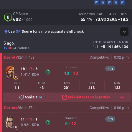
W
W
W
W
W
OP Score
Round win
KAST
ACS
DDΔ
602
55.1
%
70.9
%
229.5
+18.3
/ 1000
Use
OP
Score
for a more accurate skill check.
K/D
DDΔ
ACS
HS%
ADR
5 ago.
1.1
+5
191
46%
134
1V
-
3D
4 Partidas
Derrota
32
min
45
s
Competitivo
8:32 p. m.
Sunset
4
th
18
/
17
/
6
10
:
13
1.41
:1
KDA
K/D
DDΔ
ACS
HS%
ADR
1.1
-3
201
41%
133
Análisis
IA
Más detalles de la partida
Derrota
28
min
37
s
Competitivo
8:00 p. m.
Summit
8
th
11
/
13
/
1
5
:
13
0.92
:1
KDA