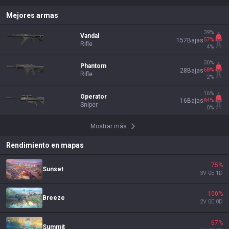
Mejores armas
39
%
Vandal
57
%
157
Bajas
Rifle
4
%
30
%
Phantom
68
%
28
Bajas
Rifle
2
%
16
%
Operator
84
%
16
Bajas
Sniper
0
%
Mostrar más
Rendimiento en mapas
75
%
Sunset
3
V
0
E
1
D
100
%
Breeze
2
V
0
E
0
D
67
%
Summit