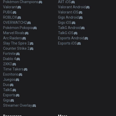
Pokémon Champions
AllT iOS
Valorant
Valorant Android
PUBG
Valorant iOS
ROBLOX
Gigs Android
OVERWATCH2
Gigs iOS
Pokémon Pokopia
TalkG Android
Marvel Rivals
TalkG iOS
Arc Raiders
Esports Android
Slay The Spire 2
Esports iOS
Counter Strike 2
Fortnite
Diablo 4
2XKO
Time Takers
Escritorio
Juegos
Duo
TalkG
Esports
Gigs
Streamer Overlay