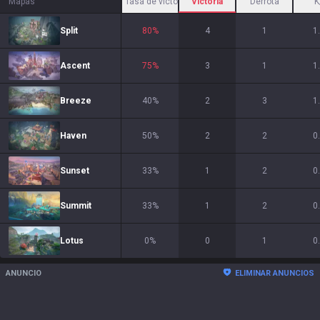
Mapas
Tasa de victoria
Victoria
Derrota
K
Split
80
%
4
1
1
Ascent
75
%
3
1
1
Breeze
40
%
2
3
1
Haven
50
%
2
2
0
Sunset
33
%
1
2
0
Summit
33
%
1
2
0
Lotus
0
%
0
1
0
ANUNCIO
ELIMINAR ANUNCIOS