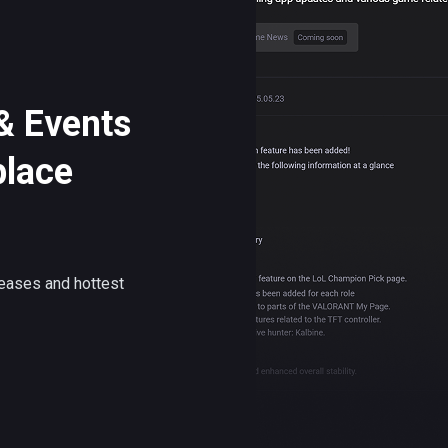
 Events
place
leases and hottest