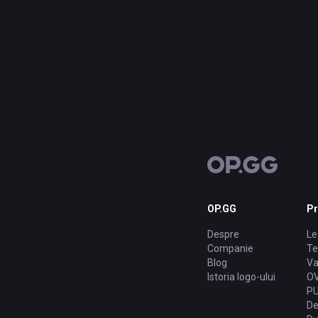
OP.GG
P
Despre
Le
Companie
Te
Blog
Va
Istoria logo-ului
O
P
De