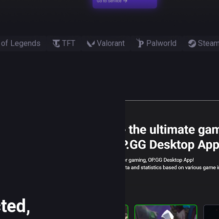
 of Legends
TFT
Valorant
Palworld
Stea
ted,