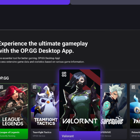
Suprapuner
Informații despre utilizarea totemurilor
de control
Palworld
Informații încărcare în joc
Overlay Mi
Cronometru sănătate ARAM