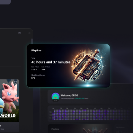
i pentru stream
nimapă Palworld