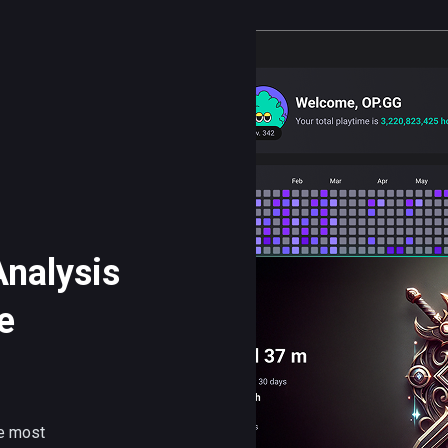
nalysis
e
he most