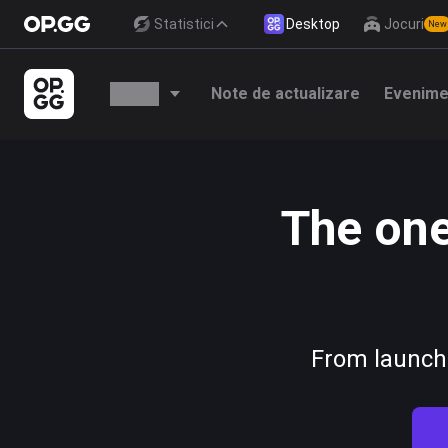
Statistici
Desktop
Jocuri
New
Funcții
Note de actualizare
Evenime
Jocuri
The one
League of Legends
Teamfight Tactics
Valorant
Palworld
MapleStory (KMS)
From launchi