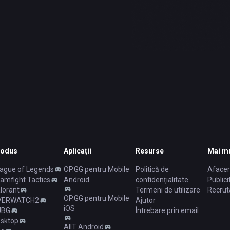
rodus
Aplicații
Resurse
Mai mu
ague of Legends
OP.GG pentru Mobile
Politică de
Afacer
amfight Tactics
Android
confidențialitate
Publici
lorant
Termeni de utilizare
Recrut
OP.GG pentru Mobile
VERWATCH2
Ajutor
iOS
UBG
Întrebare prin email
sktop
AllT Android