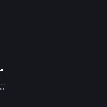
lt
i
tate
are