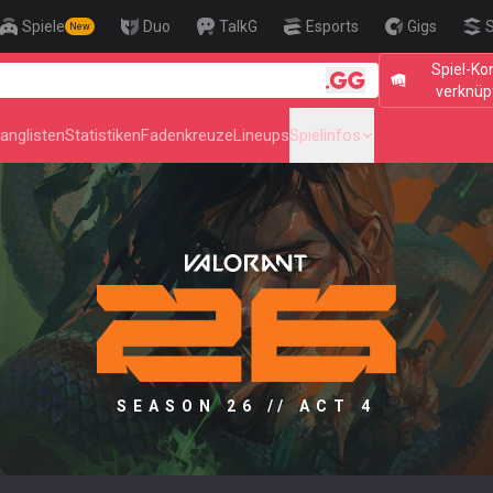
Spiele
Duo
TalkG
Esports
Gigs
S
New
Spiel-Ko
🎯 Level Up
verknüp
anglisten
Statistiken
Fadenkreuze
Lineups
Spielinfos
SEASON 26 // ACT 4