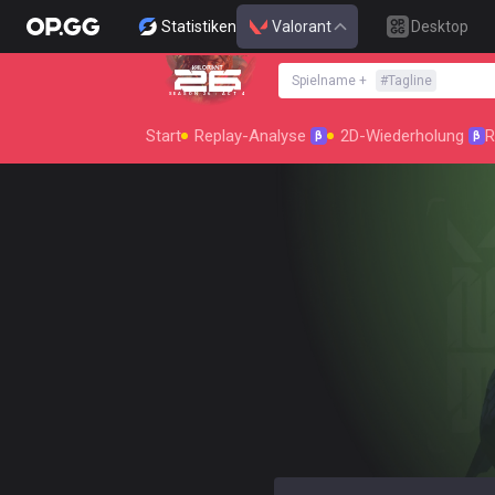
Statistiken
Valorant
Desktop
Spielname
+
#
Tagline
SEASON 26 : ACT 4
Start
Replay-Analyse
2D-Wiederholung
R
β
β