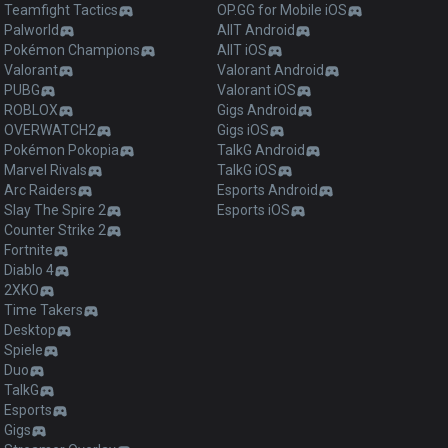
Teamfight Tactics
OP.GG for Mobile iOS
Palworld
AllT Android
Pokémon Champions
AllT iOS
Valorant
Valorant Android
PUBG
Valorant iOS
ROBLOX
Gigs Android
OVERWATCH2
Gigs iOS
Pokémon Pokopia
TalkG Android
Marvel Rivals
TalkG iOS
Arc Raiders
Esports Android
Slay The Spire 2
Esports iOS
Counter Strike 2
Fortnite
Diablo 4
2XKO
Time Takers
Desktop
Spiele
Duo
TalkG
Esports
Gigs