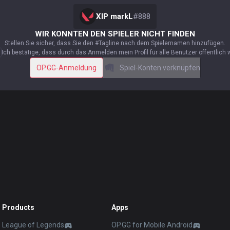
XIP markL
#
888
WIR KONNTEN DEN SPIELER NICHT FINDEN
Stellen Sie sicher, dass Sie den #Tagline nach dem Spielernamen hinzufügen.
Ich bestätige, dass durch das Anmelden mein Profil für alle Benutzer öffentlich 
OP.GG-Anmeldung
Spiel-Konten verknüpfen
Products
Apps
League of Legends
OP.GG for Mobile Android