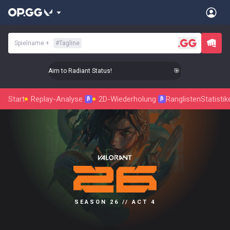
Spielname
+
#
Tagline
🎯 Level Up Your Aim to Radiant Status!
🎯 Level Up Your Aim
Start
Replay-Analyse
2D-Wiederholung
Ranglisten
Statistik
β
β
SEASON 26 // ACT 4