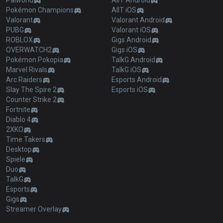
Palworld
AllT Android
Pokémon Champions
AllT iOS
Valorant
Valorant Android
PUBG
Valorant iOS
ROBLOX
Gigs Android
OVERWATCH2
Gigs iOS
Pokémon Pokopia
TalkG Android
Marvel Rivals
TalkG iOS
Arc Raiders
Esports Android
Slay The Spire 2
Esports iOS
Counter Strike 2
Fortnite
Diablo 4
2XKO
Time Takers
Desktop
Spiele
Duo
TalkG
Esports
Gigs
Streamer Overlay