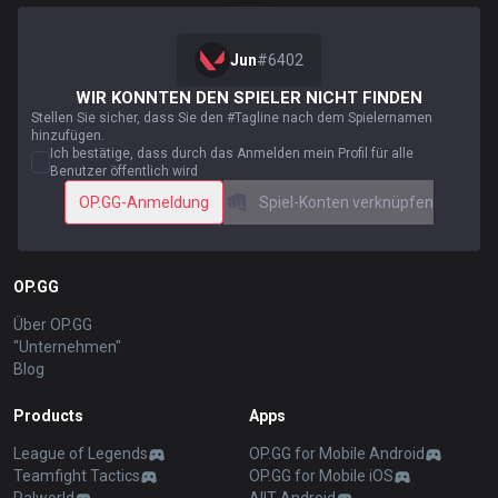
Jun
#
6402
WIR KONNTEN DEN SPIELER NICHT FINDEN
Stellen Sie sicher, dass Sie den #Tagline nach dem Spielernamen
hinzufügen.
Ich bestätige, dass durch das Anmelden mein Profil für alle
Benutzer öffentlich wird
OP.GG-Anmeldung
Spiel-Konten verknüpfen
OP.GG
Über OP.GG
"Unternehmen"
Blog
Products
Apps
League of Legends
OP.GG for Mobile Android
Teamfight Tactics
OP.GG for Mobile iOS