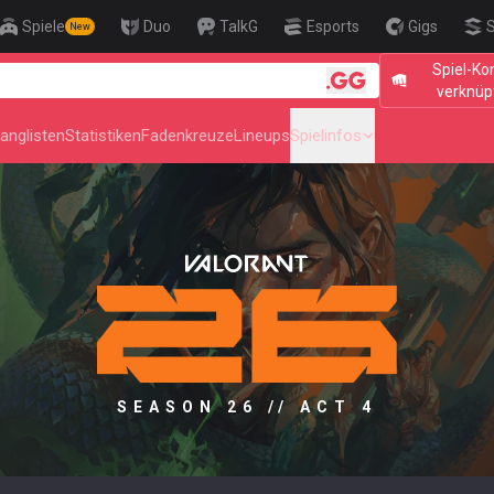
Spiele
Duo
TalkG
Esports
Gigs
S
New
Spiel-Ko
🎯 Level Up
verknüp
anglisten
Statistiken
Fadenkreuze
Lineups
Spielinfos
SEASON 26 // ACT 4