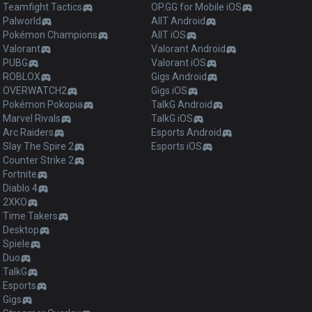
Teamfight Tactics
OP.GG for Mobile iOS
Palworld
AllT Android
Pokémon Champions
AllT iOS
Valorant
Valorant Android
PUBG
Valorant iOS
ROBLOX
Gigs Android
OVERWATCH2
Gigs iOS
Pokémon Pokopia
TalkG Android
Marvel Rivals
TalkG iOS
Arc Raiders
Esports Android
Slay The Spire 2
Esports iOS
Counter Strike 2
Fortnite
Diablo 4
2XKO
Time Takers
Desktop
Spiele
Duo
TalkG
Esports
Gigs