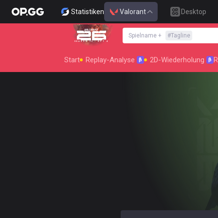
Statistiken
Valorant
Desktop
Spielname
+
#
Tagline
SEASON 26 : ACT 4
Start
Replay-Analyse
2D-Wiederholung
R
β
β