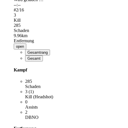
--:--
#
2
/16
3
Kill
285
Schaden
9.96km
Entfernung
open
Gesamtrang
Gesamt
Kampf
285
Schaden
3 (1)
Kill (Headshot)
0
Assists
2
DBNO