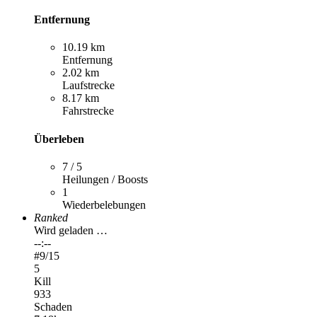
Entfernung
10.19 km
Entfernung
2.02 km
Laufstrecke
8.17 km
Fahrstrecke
Überleben
7 / 5
Heilungen / Boosts
1
Wiederbelebungen
Ranked
Wird geladen …
--:--
#
9
/15
5
Kill
933
Schaden