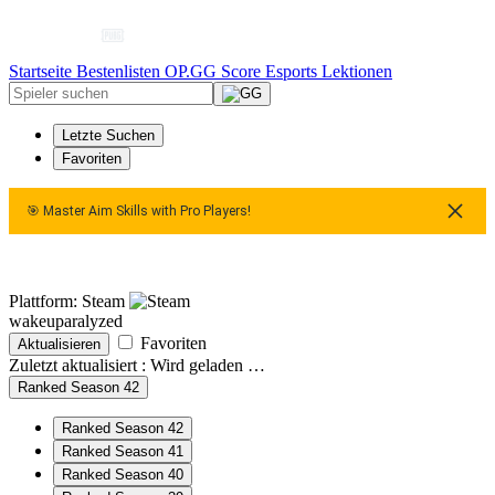
Startseite
Bestenlisten
OP.GG Score
Esports
Lektionen
Letzte Suchen
Favoriten
🎯 Master Aim Skills with Pro Players!
🎯 Master Aim Skills with Pro Players!
🎯 Master Aim S
Plattform: Steam
wakeuparalyzed
Favoriten
Aktualisieren
Zuletzt aktualisiert :
Wird geladen …
Ranked Season 42
Ranked Season 42
Ranked Season 41
Ranked Season 40