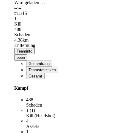
Wird geladen …
--:--
#
11
/15
1
Kill
488
Schaden
4.38km
Entfernung
Teaminfo
open
Gesamtrang
Teamstatistiken
Gesamt
Kampf
488
Schaden
1 (1)
Kill (Headshot)
4
Assists
1