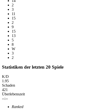
14
2
3
11
15
2
9
15
13
5
8
W
3
2
Statistiken der letzten 20 Spiele
K/D
1.95
Schaden
421
Überlebenszeit
--:--
Ranked