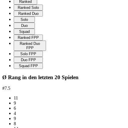
Ranked
Ranked Solo
Ranked Duo
Solo
Duo
Squad
Ranked FPP
Ranked Duo
FPP
Solo FPP
Duo FPP
Squad FPP
Ø Rang in den letzten 20 Spielen
#7.5
11
9
6
4
9
8