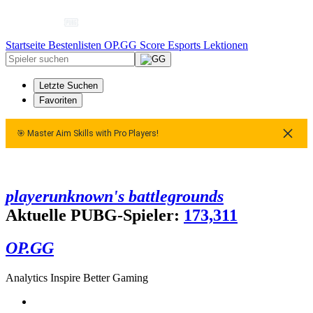
Startseite
Bestenlisten
OP.GG Score
Esports
Lektionen
Letzte Suchen
Favoriten
🎯 Master Aim Skills with Pro Players!
 Master Aim Skills with Pro Players!
🎯 Master Aim Skills wit
playerunknown's battlegrounds
Aktuelle PUBG-Spieler:
173,311
OP.GG
Analytics Inspire Better Gaming