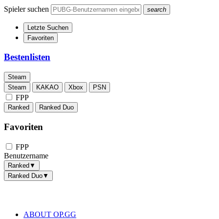
Spieler suchen
search
Letzte Suchen
Favoriten
Bestenlisten
Steam
Steam
KAKAO
Xbox
PSN
FPP
Ranked
Ranked Duo
Favoriten
FPP
Benutzername
Ranked
▼
Ranked Duo
▼
ABOUT OP.GG