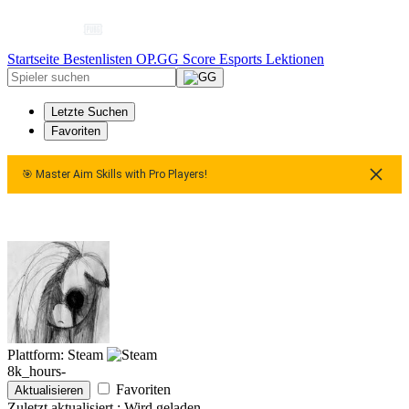
Startseite
Bestenlisten
OP.GG Score
Esports
Lektionen
Letzte Suchen
Favoriten
🎯 Master Aim Skills with Pro Players!
🎯 Master Aim Skills with Pro Players!
🎯 Master Aim Skill
Plattform: Steam
8k_hours-
Favoriten
Aktualisieren
Zuletzt aktualisiert :
Wird geladen …