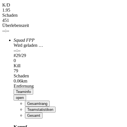
K/D
1.95
Schaden
451
Überlebenszeit
--:--
Squad FPP
Wird geladen …
--:--
#
29
/29
0
Kill
79
Schaden
0.06km
Entfernung
Teaminfo
open
Gesamtrang
Teamstatistiken
Gesamt
Kampf