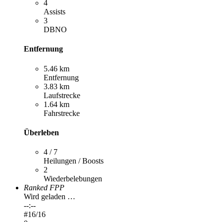
4
Assists
3
DBNO
Entfernung
5.46 km
Entfernung
3.83 km
Laufstrecke
1.64 km
Fahrstrecke
Überleben
4 / 7
Heilungen / Boosts
2
Wiederbelebungen
Ranked FPP
Wird geladen …
--:--
#
16
/16