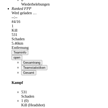
Wiederbelebungen
Ranked FPP
Wird geladen …
--:--
#
4
/16
1
Kill
531
Schaden
5.46km
Entfernung
Teaminfo
open
Gesamtrang
Teamstatistiken
Gesamt
Kampf
531
Schaden
1 (0)
Kill (Headshot)