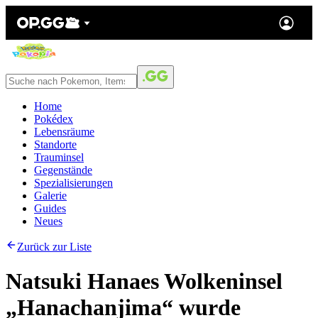
Home
Pokédex
Lebensräume
Standorte
Trauminsel
Gegenstände
Spezialisierungen
Galerie
Guides
Neues
Zurück zur Liste
Natsuki Hanaes Wolkeninsel
„Hanachanjima“ wurde