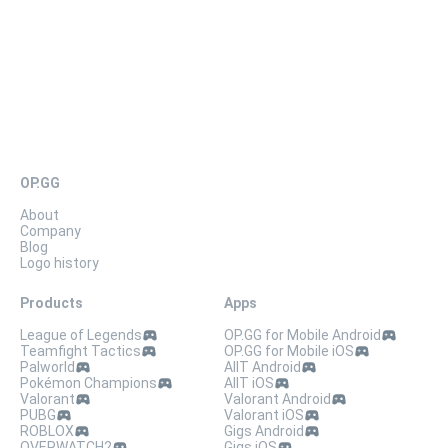
OP.GG
About
Company
Blog
Logo history
Products
Apps
League of Legends
OP.GG for Mobile Android
Teamfight Tactics
OP.GG for Mobile iOS
Palworld
AllT Android
Pokémon Champions
AllT iOS
Valorant
Valorant Android
PUBG
Valorant iOS
ROBLOX
Gigs Android
OVERWATCH2
Gigs iOS