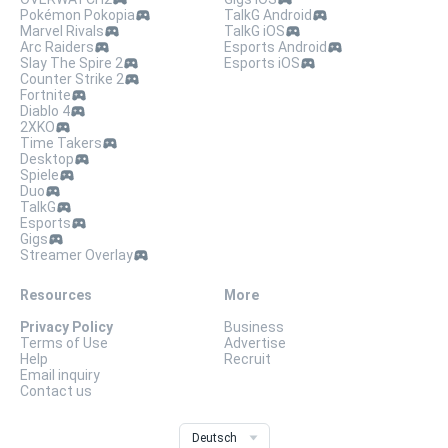
Pokémon Pokopia
TalkG Android
Marvel Rivals
TalkG iOS
Arc Raiders
Esports Android
Slay The Spire 2
Esports iOS
Counter Strike 2
Fortnite
Diablo 4
2XKO
Time Takers
Desktop
Spiele
Duo
TalkG
Esports
Gigs
Streamer Overlay
Resources
More
Privacy Policy
Business
Terms of Use
Advertise
Help
Recruit
Email inquiry
Contact us
Deutsch