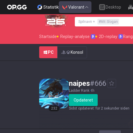
Statistik
Valorant
Desktop
Spilnavn
+
#
Mit Slogan
SEASON 26 : ACT 4
Startside
Replay-analyse
2D-replay
Rang
β
β
PC
Konsol
naipes
#
666
Ladder Rank
-
th
Opdateret
232
Sidst opdateret
:
for 2 sekunder siden