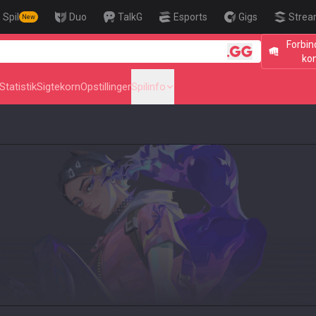
Spil
Duo
TalkG
Esports
Gigs
Strea
New
Forbin
🎯 Level Up Your Aim
ko
Statistik
Sigtekorn
Opstillinger
Spilinfo