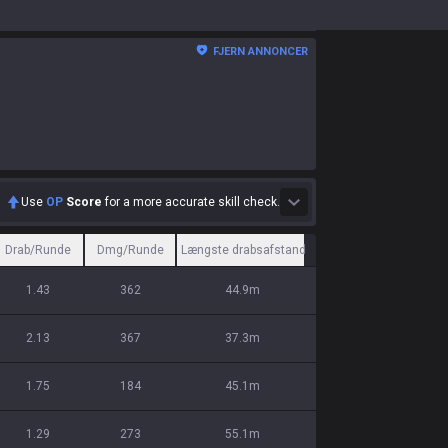
FJERN ANNONCER
Use
OP
Score
for a more accurate skill check.
Drab/Runde
Dmg/Runde
Længste drabsafstand
1.43
362
44.9m
2.13
367
37.3m
1.75
184
45.1m
1.29
273
55.1m