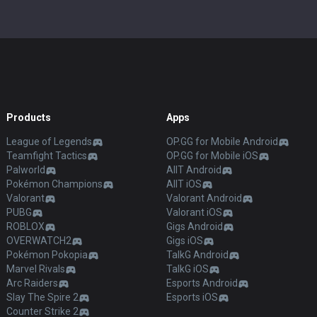
Products
Apps
League of Legends
OP.GG for Mobile Android
Teamfight Tactics
OP.GG for Mobile iOS
Palworld
AllT Android
Pokémon Champions
AllT iOS
Valorant
Valorant Android
PUBG
Valorant iOS
ROBLOX
Gigs Android
OVERWATCH2
Gigs iOS
Pokémon Pokopia
TalkG Android
Marvel Rivals
TalkG iOS
Arc Raiders
Esports Android
Slay The Spire 2
Esports iOS
Counter Strike 2