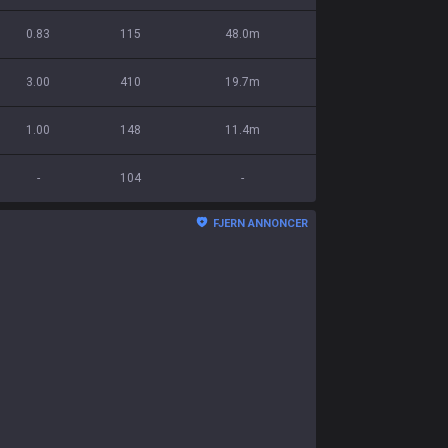
0.83
115
48.0m
3.00
410
19.7m
1.00
148
11.4m
-
104
-
FJERN ANNONCER