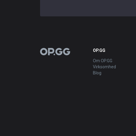
OP.GG
OP.GG
Om OP.GG
Virksomhed
Blog