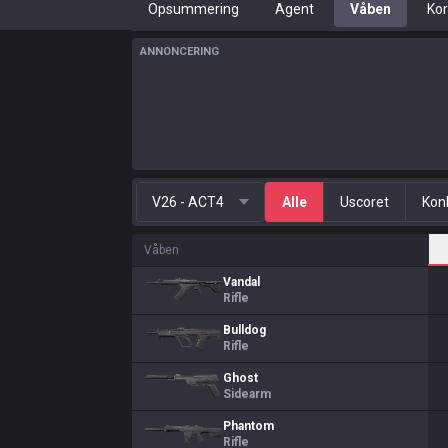
Opsummering
Agent
Våben
Kor
ANNONCERING
V26 - ACT4
Alle
Uscoret
Kon
Våben
Vandal
Rifle
Bulldog
Rifle
Ghost
Sidearm
Phantom
Rifle