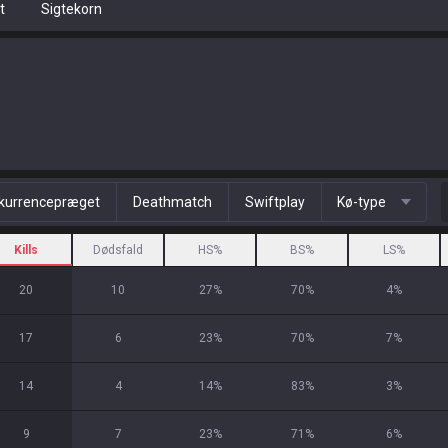
t
Sigtekorn
kurrencepræget
Deathmatch
Swiftplay
Kø-type
Kills
Dødsfald
HS%
BS%
LS%
20
10
27
%
70
%
4
%
17
6
23
%
70
%
7
%
14
4
14
%
83
%
3
%
9
7
23
%
71
%
6
%