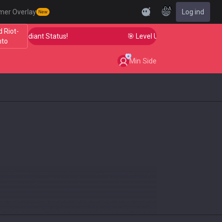
DA
mer Overlay
Log ind
New
d Riot-
 to Radiant Status!
🎯 Level Up Your Aim to Radiant S
nto
Min Side