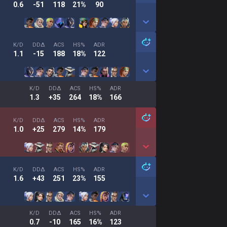
0.6
-51
118
21%
90
K/D
DDΔ
ACS
HS%
ADR
1.1
-15
188
18%
122
K/D
DDΔ
ACS
HS%
ADR
1.3
+35
264
18%
166
K/D
DDΔ
ACS
HS%
ADR
1.0
+25
279
14%
179
K/D
DDΔ
ACS
HS%
ADR
1.6
+43
251
23%
155
K/D
DDΔ
ACS
HS%
ADR
0.7
-10
165
16%
123