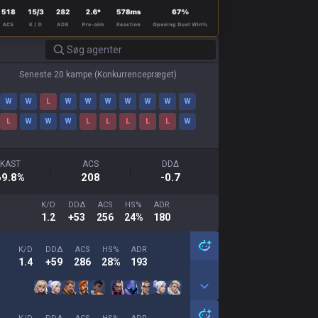
Seneste 20 kampe
(
Konkurrencepræget
)
W
W
L
W
W
W
W
W
W
W
L
W
W
W
L
L
L
L
L
W
KAST
ACS
DDΔ
69.8
%
208
-0.7
K/D
DDΔ
ACS
HS%
ADR
1.2
+53
256
24%
180
K/D
DDΔ
ACS
HS%
ADR
1.4
+59
286
28%
193