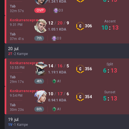
1.24
:1
KDA
Tab
OVP
D
3
32
m
57
s
Konkurrencepræget
Ascent
12
/
20
/
9
9.31 PM
306
10
:
13
1.05
:1
KDA
Tab
7
th
D
3
37
m
41
s
20. jul.
2T
2 Kampe
Konkurrencepræget
Split
14
/
16
/
5
10.55 PM
356
6
:
13
1.19
:1
KDA
Tab
4
th
A
1
29
m
17
s
Konkurrencepræget
Sunset
10
/
17
/
6
9.54 PM
354
5
:
13
0.94
:1
KDA
Tab
6
th
A
1
30
m
23
s
19. jul.
1V
1 Kampe