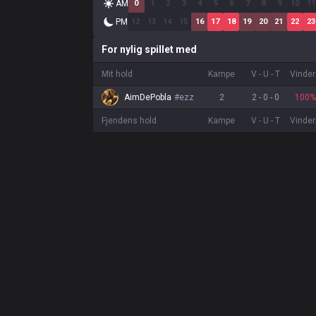
AM
0
1
2
3
4
5
6
7
8
9
10
11
PM
12
13
14
15
16
17
18
19
20
21
22
23
For nylig spillet med
Mit hold
Kampe
V
-
U
-
T
Vinder
AimDePobla
#
ezz
2
2
-
0
-
0
100
%
Fjendens hold
Kampe
V
-
U
-
T
Vinder