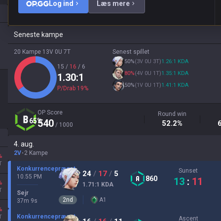
Log ind
Læs mere
Seneste kampe
20 Kampe
13V
0U
7T
Senest spillet
50
%
(
3V
0U
3T
)
1.26
:1
KDA
15
/
16
/
6
80
%
(
4V
0U
1T
)
1.35
:1
KDA
1.30
:1
50
%
(
1V
0U
1T
)
1.41
:1
KDA
P/Drab
19
%
OP Score
Round win
65
%
540
52.2
%
/ 1000
4. aug.
2V
2 Kampe
%
T
Konkurrencepræget
Sunset
24
/
17
/
5
10.55 PM
860
13
:
11
%
1.71
:1
KDA
T
Sejr
2
nd
A
1
37
m
9
s
%
Konkurrencepræget
T
Ascent