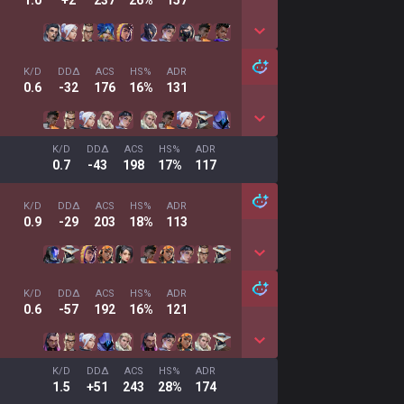
1.0
+2
237
26%
157
K/D
DDΔ
ACS
HS%
ADR
0.6
-32
176
16%
131
K/D
DDΔ
ACS
HS%
ADR
0.7
-43
198
17%
117
K/D
DDΔ
ACS
HS%
ADR
0.9
-29
203
18%
113
K/D
DDΔ
ACS
HS%
ADR
0.6
-57
192
16%
121
K/D
DDΔ
ACS
HS%
ADR
1.5
+51
243
28%
174