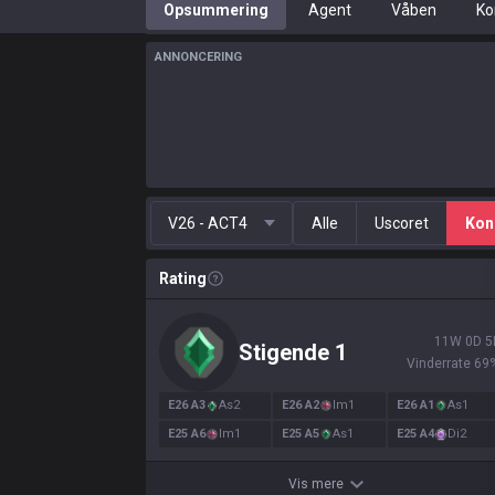
Opsummering
Agent
Våben
Ko
ANNONCERING
V26 - ACT4
Alle
Uscoret
Kon
Rating
11
W
0
D
5
Stigende
1
Vinderrate
69
E
26
A
3
As
2
E
26
A
2
Im
1
E
26
A
1
As
1
E
25
A
6
Im
1
E
25
A
5
As
1
E
25
A
4
Di
2
Vis mere