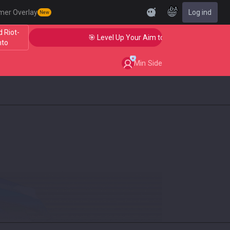
DA
mer Overlay
Log ind
New
d Riot-
🎯 Level Up Your Aim to Radiant Status!
nto
Min Side