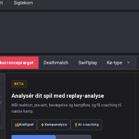
rt
Sigtekorn
kurrencepræget
Deathmatch
Swiftplay
Kø-type
BETA
Analysér dit spil med replay-analyse
L
%
Mål reaktion, pre-aim, bevægelse og kampflow, og få coaching til
næste kamp.
Kraftgraf
Kampanalyse
AI-coaching