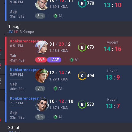
16
/
16
/
11
9.36 PM
770
13
:
10
1.69
:1
KDA
Sejr
5
th
A
1
35
m
51
s
1. aug.
2V
-
1T
3 Kampe
Konkurrencepræget
Ascent
31
/
23
/
2
8.51 PM
673
14
:
16
%
1.43
:1
KDA
e
Tab
OVP
1
ACE
A
1
45
m
46
s
%
e
Konkurrencepræget
Haven
12
/
14
/
6
8.09 PM
494
13
:
9
1.29
:1
KDA
%
e
Sejr
5
th
A
1
36
m
20
s
Konkurrencepræget
Haven
10
/
12
/
10
7.17 PM
533
13
:
7
1.67
:1
KDA
Sejr
7
th
A
1
33
m
18
s
30. jul.