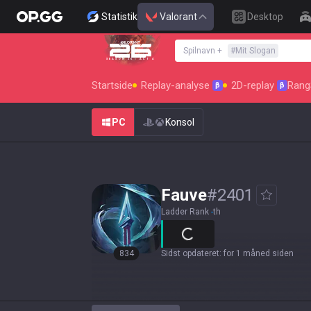
Statistik
Valorant
Desktop
Spilnavn
+
#
Mit Slogan
SEASON 26 : ACT 4
Startside
Replay-analyse
2D-replay
Rang
β
β
PC
Konsol
Fauve
#
2401
Ladder Rank
-
th
834
Sidst opdateret
:
for 1 måned siden