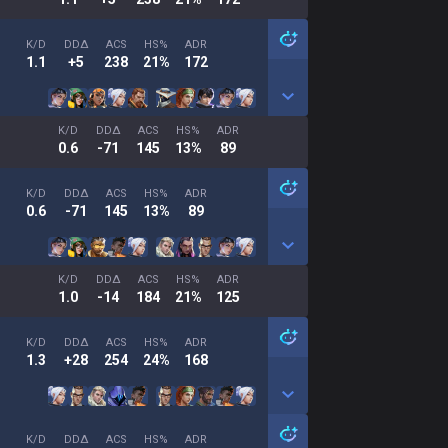
K/D
DDΔ
ACS
HS%
ADR
1.1
+5
238
21%
172
K/D
DDΔ
ACS
HS%
ADR
0.6
-71
145
13%
89
K/D
DDΔ
ACS
HS%
ADR
0.6
-71
145
13%
89
K/D
DDΔ
ACS
HS%
ADR
1.0
-14
184
21%
125
K/D
DDΔ
ACS
HS%
ADR
1.3
+28
254
24%
168
K/D
DDΔ
ACS
HS%
ADR