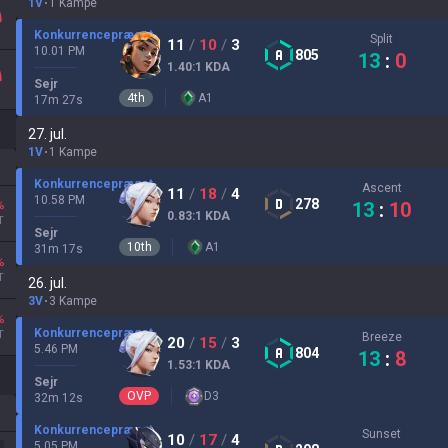
1V
1 Kampe
Konkurrencepræget
Split
11
/
10
/
3
10.01 PM
805
13
:
0
1.40
:1
KDA
Sejr
4
th
A
1
17
m
27
s
27. jul.
1V
1 Kampe
Konkurrencepræget
Ascent
11
/
18
/
4
10.58 PM
278
13
:
10
%
0.83
:1
KDA
T
Sejr
10
th
A
1
31
m
17
s
%
T
26. jul.
3V
3 Kampe
%
Konkurrencepræget
T
Breeze
20
/
15
/
3
5.46 PM
804
13
:
8
1.53
:1
KDA
Sejr
OVP
D
3
32
m
12
s
Konkurrencepræget
Sunset
10
/
17
/
4
5.05 PM