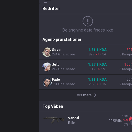
Bedrifter
De angivne data findes ikke
Agent-præstationer
Sova
1.51
:1
KDA
60
224
Gns. score
82
/
77
/
34
5
Kamp
Jett
1.27
:1
KDA
100
242
Gns. score
61
/
55
/
9
3
Kamp
Fade
1.11
:1
KDA
50
181
Gns. score
25
/
36
/
15
2
Kamp
Vis mere
Top Våben
18
%
Vandal
74
%
110
Kills
Rifle
7
%