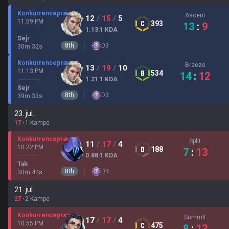
Konkurrencepræget
Ascent
12
/
15
/
5
11.59 PM
393
13
:
9
1.13
:1
KDA
Sejr
8
th
D
3
30
m
32
s
Konkurrencepræget
Breeze
13
/
19
/
10
11.13 PM
534
14
:
12
1.21
:1
KDA
Sejr
8
th
D
3
39
m
33
s
23. jul.
1T
1 Kampe
Konkurrencepræget
Split
11
/
17
/
4
10.22 PM
188
7
:
13
0.88
:1
KDA
Tab
8
th
D
3
30
m
44
s
21. jul.
2T
2 Kampe
Konkurrencepræget
Summit
17
/
17
/
4
10.55 PM
475
8
:
13