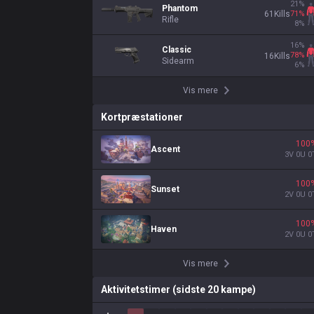
21
%
Phantom
71
%
61
Kills
Rifle
8
%
16
%
Classic
78
%
16
Kills
Sidearm
6
%
Vis mere
Kortpræstationer
100
Ascent
3
V
0
U
0
100
Sunset
2
V
0
U
0
100
Haven
2
V
0
U
0
Vis mere
Aktivitetstimer (sidste 20 kampe)