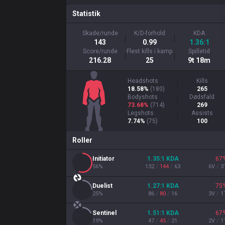
Statistik
Skade/runde
K/D-forhold
KDA
143
0.99
1.36:1
Score/runde
Flest kills i kamp
Spilletid
216.28
25
9t 18m
Headshots
Kills
18.58%
(
180
)
265
Bodyshots
Dødsfald
73.68%
(
714
)
269
Legshots
Assists
7.74%
(
75
)
100
Roller
Initiator
1.35
:1
KDA
67
56
%
132
/
144
/
63
6
V
/
3
Duelist
1.27
:1
KDA
75
25
%
86
/
80
/
16
3
V
/
1
Sentinel
1.51
:1
KDA
67
19
%
47
/
45
/
21
2
V
/
1