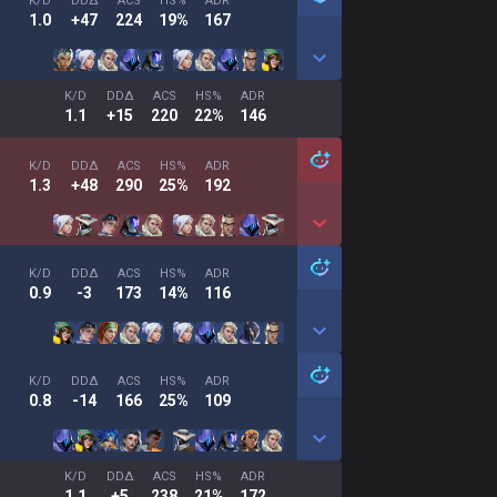
K/D
DDΔ
ACS
HS%
ADR
1.0
+47
224
19%
167
K/D
DDΔ
ACS
HS%
ADR
1.1
+15
220
22%
146
K/D
DDΔ
ACS
HS%
ADR
1.3
+48
290
25%
192
K/D
DDΔ
ACS
HS%
ADR
0.9
-3
173
14%
116
K/D
DDΔ
ACS
HS%
ADR
0.8
-14
166
25%
109
K/D
DDΔ
ACS
HS%
ADR
1.1
+5
238
21%
172