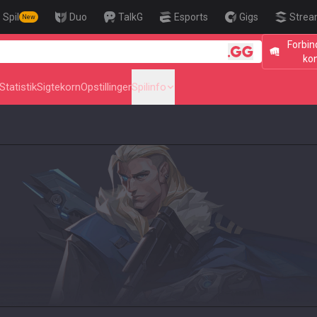
Spil
Duo
TalkG
Esports
Gigs
Strea
New
Forbin
ko
Statistik
Sigtekorn
Opstillinger
Spilinfo