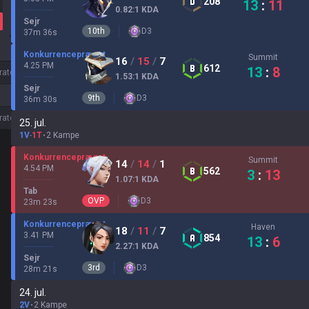
208
13
:
11
0.82
:1
KDA
Sejr
10
th
D
3
37
m
36
s
Konkurrencepræget
Summit
16
/
15
/
7
4.25 PM
612
13
:
8
rate
1.53
:1
KDA
Sejr
9
th
D
3
36
m
30
s
rate
25. jul.
1V
-
1T
2 Kampe
Konkurrencepræget
Summit
14
/
14
/
1
4.54 PM
562
3
:
13
1.07
:1
KDA
Tab
OVP
D
3
23
m
23
s
Konkurrencepræget
Haven
18
/
11
/
7
3.41 PM
854
13
:
6
2.27
:1
KDA
Sejr
3
rd
D
3
28
m
21
s
24. jul.
2V
2 Kampe