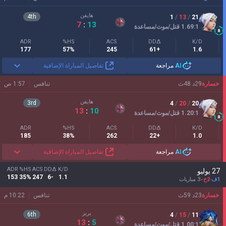
هايفن
4
th
1
/
13
/
21
7
:
13
:1
1.69
قتل/موت/مساعدة
ADR
HS%
ACS
DDΔ
K/D
177
57%
245
+61
1.6
AI
مراجعة
تفاصيل المباراة الإضافية
خسارة
29
د
48
ث
تنافس
1:57 ص
هايفن
3
rd
4
/
20
/
20
13
:
10
:1
1.20
قتل/موت/مساعدة
ADR
HS%
ACS
DDΔ
K/D
185
38%
262
+22
1.0
AI
مراجعة
تفاصيل المباراة الإضافية
ADR
HS%
ACS
DDΔ
K/D
27 يوليو
153
35%
247
-6
1.1
1ف
-
2خ
3 مباريات
خسارة
23
د
59
ث
تنافس
10:22 م
بريز
6
th
4
/
15
/
11
13
:
5
:1
1.00
قتل/موت/مساعدة