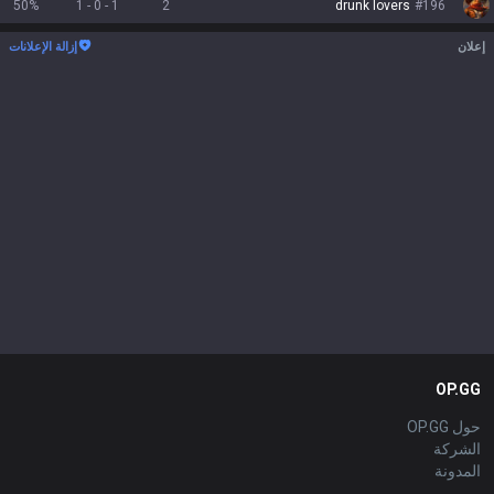
50
%
1
-
0
-
1
2
drunk lovers
#
196
إعلان
إزالة الإعلانات
OP.GG
حول OP.GG
الشركة
المدونة