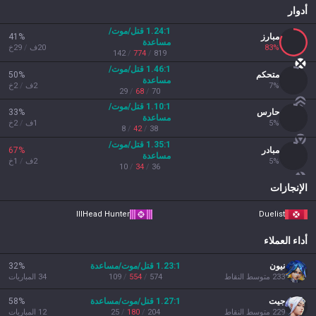
أدوار
Tiếng Việt
:1
1.24
قتل/موت/
مبارز
%
41
مساعدة
%
83
20
ف
/
29
خ
142
/
774
/
819
:1
1.46
قتل/موت/
متحكم
%
50
مساعدة
%
7
2
ف
/
2
خ
29
/
68
/
70
:1
1.10
قتل/موت/
حارس
%
33
مساعدة
%
5
1
ف
/
2
خ
8
/
42
/
38
:1
1.35
قتل/موت/
مبادر
%
67
مساعدة
%
5
2
ف
/
1
خ
10
/
34
/
36
الإنجازات
III
Head Hunter
Duelist
أداء العملاء
نيون
:1
1.23
قتل/موت/مساعدة
%
32
233
متوسط النقاط
574
/
554
/
109
34
المباريات
جيت
:1
1.27
قتل/موت/مساعدة
%
58
229
متوسط النقاط
204
/
180
/
25
12
المباريات