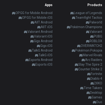
Apps
Products
OP.GG for Mobile Android
League of Legends
OP.GG for Mobile iOS
Teamfight Tactics
AllT Android
Palworld
AllT iOS
Pokémon Champions
Valorant Android
Valorant
Valorant iOS
PUBG
Gigs Android
ROBLOX
Gigs iOS
OVERWATCH2
TalkG Android
Pokémon Pokopia
TalkG iOS
Marvel Rivals
Esports Android
Arc Raiders
Esports iOS
Slay The Spire 2
Counter Strike 2
Fortnite
Diablo 4
2XKO
Time Takers
Desktop
Games
Duo