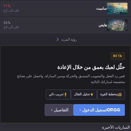
71
%
ساميت
5
ف
0
ت
2
خ
56
%
هايفن
5
ف
0
ت
4
خ
رؤية المزيد
BETA
حلّل لعبك بعمق من خلال الإعادة
قس رد الفعل والتصويب المسبق والحركة وسير المباراة، واحصل على نصائح
مخصصة لمباراتك التالية.
مخطط القوة
تحليل القتال
تدريب ذكي
تسجيل الدخول
التفاصيل
المباريات الأخيرة