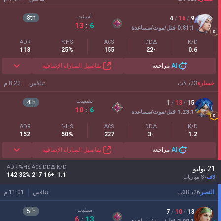
أسينت
8
th
4
/
16
/
9
13
:
6
:1
0.81
قتل/موت/مساعدة
ADR
HS%
ACS
DDΔ
K/D
113
25%
155
-22
0.6
AI
مراجعة
تفاصيل المباراة الإضافية
خسارة
23
د
6
ث
تنافس
8:22 م
سَنسِت
4
th
1
/
13
/
15
10
:
6
:1
1.23
قتل/موت/مساعدة
ADR
HS%
ACS
DDΔ
K/D
152
50%
227
-3
1.2
AI
مراجعة
تفاصيل المباراة الإضافية
ADR
HS%
ACS
DDΔ
K/D
21 يوليو
142
32%
217
+16
1.1
3ف
3 مباريات
النصر
26
د
38
ث
تنافس
11:01 م
سبليت
5
th
7
/
10
/
13
6
:
13
:1
2.00
قتل/موت/مساعدة