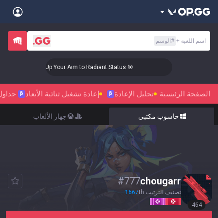
Back
اسم اللعبة
+
#
الوسم
Sign in
العربية
Stats
🎯 Level Up Your Aim to Radiant Status!
Teamfight Tactics
League of Legends
Language
English
Preferred
الصفحة الرئيسية
تحليل الإعادة
إعادة تشغيل ثنائية الأبعاد
جداول
Pokémon Champions
Palworld
β
β
العربية
한국어
حاسوب مكتبي
جهاز الألعاب
PUBG
Valorant
日本語
Sign in
Beta
OVERWATCH2
ROBLOX
język polski
Beta
Beta
Marvel Rivals
Pokémon Pokopia
#
777
chougarr
Beta
Beta
français
Slay The Spire 2
Arc Raiders
تصنيف الترتيب
th
1667
464
Beta
Beta
Fortnite
Counter Strike 2
Deutsch