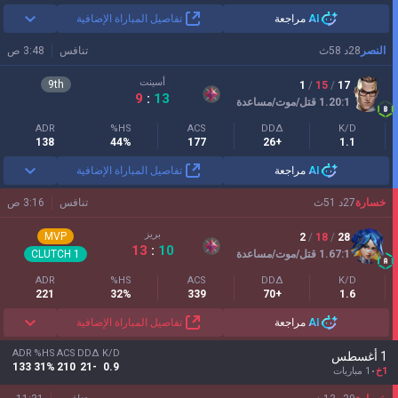
AI
مراجعة
تفاصيل المباراة الإضافية
النصر
28
د
58
ث
تنافس
3:48 ص
أسينت
9
th
1
/
15
/
17
9
:
13
:1
1.20
قتل/موت/مساعدة
ADR
HS%
ACS
DDΔ
K/D
138
44%
177
+26
1.1
AI
مراجعة
تفاصيل المباراة الإضافية
خسارة
27
د
51
ث
تنافس
3:16 ص
بريز
MVP
2
/
18
/
28
13
:
10
:1
1.67
قتل/موت/مساعدة
1
CLUTCH
ADR
HS%
ACS
DDΔ
K/D
221
32%
339
+70
1.6
AI
مراجعة
تفاصيل المباراة الإضافية
ADR
HS%
ACS
DDΔ
K/D
1 أغسطس
133
31%
210
-21
0.9
1خ
1 مباريات