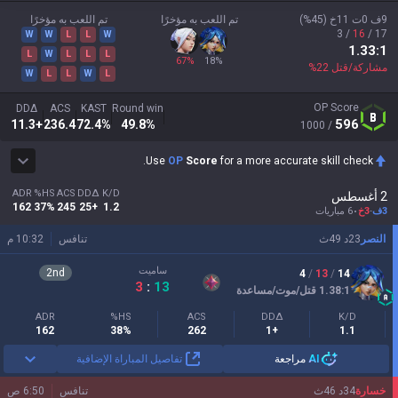
9ف
0ت
11خ
(
45
%)
تم اللعب به مؤخرًا
تم اللعب به مؤخرًا
3
/
16
/
17
W
W
L
L
W
1.33
:1
L
W
L
L
L
67
%
18
%
مشاركة/قتل
22
%
W
L
L
W
L
OP Score
DDΔ
ACS
KAST
Round win
596
+11.3
236.4
72.4
%
49.8
%
/ 1000
Use
OP
Score
for a more accurate skill check.
ADR
HS%
ACS
DDΔ
K/D
2 أغسطس
162
37%
245
+25
1.2
3ف
-
3خ
6 مباريات
النصر
23
د
49
ث
تنافس
10:32 م
ساميت
2
nd
4
/
13
/
14
3
:
13
:1
1.38
قتل/موت/مساعدة
ADR
HS%
ACS
DDΔ
K/D
162
38%
262
+1
1.1
AI
مراجعة
تفاصيل المباراة الإضافية
خسارة
34
د
46
ث
تنافس
6:50 ص