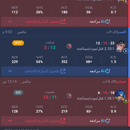
ADR
HS%
ACS
DDΔ
K/D
112
26%
180
-36
0.7
AI
مراجعة
تفاصيل المباراة الإضافية
النصر
24
د
9
ث
تنافس
9:53 م
سبليت
MVP
12
/
15
/
23
5
:
13
:1
2.33
قتل/موت/مساعدة
ADR
HS%
ACS
DDΔ
K/D
229
54%
352
+68
1.5
AI
مراجعة
تفاصيل المباراة الإضافية
خسارة
35
د
14
ث
تنافس
12:14 ص
سَنسِت
6
th
6
/
19
/
18
13
:
11
:1
1.26
قتل/موت/مساعدة
ADR
HS%
ACS
DDΔ
K/D
128
27%
219
-40
0.9
AI
مراجعة
تفاصيل المباراة الإضافية