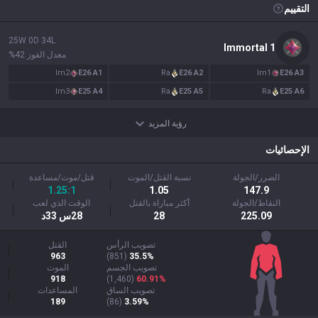
AllT
التقييم
Türkçe
Valorant
25
W
0
D
34
L
Immortal
1
معدل الفوز
42
%
Gigs
limba română
Im
2
E
26
A
1
Ra
E
26
A
2
Im
1
E
26
A
3
Im
3
E
25
A
4
Ra
E
25
A
5
Ra
E
25
A
6
TalkG
português
رؤية المزيد
Esports
الإحصائيات
简体中文
الضرر/الجولة
نسبة القتل/الموت
قتل/موت/مساعدة
1.25:1
1.05
147.9
繁體中文
النقاط/الجولة
أكثر مباراة بالقتل
الوقت الذي لعب
225.09
28
28س 33د
српски језик
تصويب الرأس
القتل
963
)
851
(
35.5%
تصويب الجسم
الموت
italiano
918
)
1,460
(
60.91%
تصويب الساق
المساعدات
189
)
86
(
3.59%
ไทย