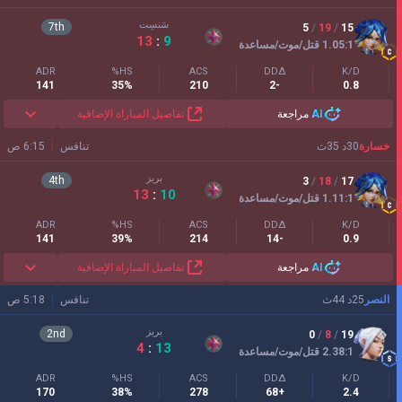
سَنسِت
7
th
5
/
19
/
15
13
:
9
:1
1.05
قتل/موت/مساعدة
ADR
HS%
ACS
DDΔ
K/D
141
35%
210
-2
0.8
AI
مراجعة
تفاصيل المباراة الإضافية
خسارة
30
د
35
ث
تنافس
6:15 ص
بريز
4
th
3
/
18
/
17
13
:
10
:1
1.11
قتل/موت/مساعدة
ADR
HS%
ACS
DDΔ
K/D
141
39%
214
-14
0.9
AI
مراجعة
تفاصيل المباراة الإضافية
النصر
25
د
44
ث
تنافس
5:18 ص
بريز
2
nd
0
/
8
/
19
4
:
13
:1
2.38
قتل/موت/مساعدة
ADR
HS%
ACS
DDΔ
K/D
170
38%
278
+68
2.4