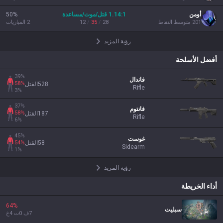
أومن
:1
1.14
قتل/موت/مساعدة
%
50
201
متوسط النقاط
28
/
35
/
12
2
المباريات
رؤية المزيد
أفضل الأسلحة
39
%
فاندال
58
%
528
القتل
Rifle
3
%
37
%
فانتوم
58
%
187
القتل
Rifle
6
%
45
%
غوست
54
%
58
القتل
Sidearm
1
%
رؤية المزيد
أداء الخريطة
64
%
سبليت
7
ف
0
ت
4
خ