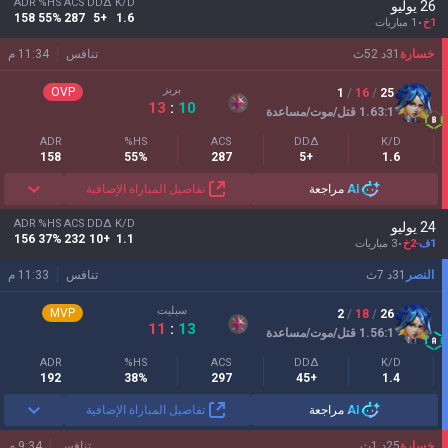
ADR
HS%
ACS
DDΔ
K/D
26 يوليو
158
55%
287
+5
1.6
1خ
1 مباريات
خسارة
31
د
52
ث
تنافس
11:34 م
بريز
OVP
1
/
16
/
25
13
:
10
:1
1.63
قتل/موت/مساعدة
ADR
HS%
ACS
DDΔ
K/D
158
55%
287
+5
1.6
AI
مراجعة
تفاصيل المباراة الإضافية
ADR
HS%
ACS
DDΔ
K/D
24 يوليو
156
37%
232
+10
1.1
1ف
-
2خ
3 مباريات
النصر
31
د
7
ث
تنافس
11:33 م
سبليت
MVP
2
/
18
/
26
11
:
13
:1
1.56
قتل/موت/مساعدة
ADR
HS%
ACS
DDΔ
K/D
192
38%
297
+45
1.4
AI
مراجعة
تفاصيل المباراة الإضافية
خسارة
25
د
1
ث
تنافس
9:34 م