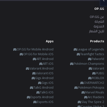
Soon
Beta
OP.GG
2XKO
Diablo 4
español
عن OP.GG
Soon
Time Takers
الشركة
Nederlands
المدونة
تاريخ الشعار
Services
dansk
Apps
Products
New
OP.GG for Mobile Android
League of Legends
Svenska
Esports
TalkG
Duo
Games
Desktop
OP.GG for Mobile iOS
Teamfight Tactics
AllT Android
New
Palworld
AllT iOS
Pokémon Champions
Norsk
Valorant Android
Valorant
Streamer
Gigs
Valorant iOS
PUBG
Overlay
Gigs Android
ROBLOX
русский язык
Gigs iOS
OVERWATCH2
TalkG Android
Pokémon Pokopia
Apps
magyar
TalkG iOS
Marvel Rivals
Esports Android
OP.GG for Mobile
Arc Raiders
Esports iOS
Slay The Spire 2
suomi
Counter Strike 2