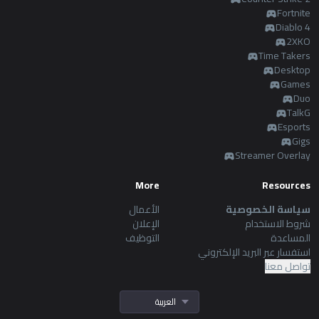
AllT
Fortnite
Diablo 4
Türkçe
Valorant
2XKO
Time Takers
Desktop
Gigs
limba română
Games
Duo
TalkG
TalkG
português
Esports
Esports
Gigs
简体中文
Streamer Overlay
More
Resources
繁體中文
سياسة الخصوصية
الأعمال
شروط الاستخدام
الإعلان
српски језик
المساعدة
التوظيف
استفسار عبر البريد الإلكتروني
تواصل معنا
italiano
العربية
ไทย