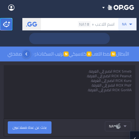
Back
بحث عن المستدعي
اسم اللاعب +
#NA1
NA
Sign in
العربية
Stats
🏆 Rank Up in 3 Days! Challenger Coaching
Teamfight Tactics
League of Legends
Language
English
Preferred
الأبطال
نمط اللعب
كلاسيكي
ترتيب السكنات
لوحات الصدارة
صفحتي
مشاهدة
N
U
N
Pokémon Champions
Palworld
العربية
한국어
PUBG
Valorant
日本語
Dark mode
Beta
OVERWATCH2
ROBLOX
język polski
Beta
Beta
Marvel Rivals
Pokémon Pokopia
Sign in
Beta
Beta
français
Slay The Spire 2
Arc Raiders
NA
بحث عن عدة مستدعيين
Beta
Beta
Fortnite
Counter Strike 2
Deutsch