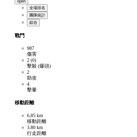
open
全場排名
團隊統計
綜合
戰鬥
987
傷害
2 (0)
擊殺 (爆頭)
2
助攻
4
擊暈
移動距離
6.85 km
移動距離
3.80 km
行走距離