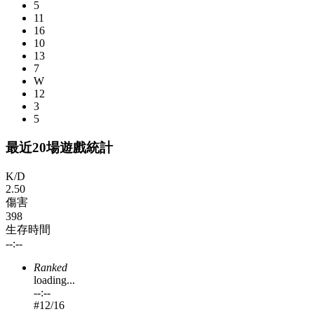
5
11
16
10
13
7
W
12
3
5
最近20場遊戲統計
K/D
2.50
傷害
398
生存時間
--:--
Ranked
loading...
--:--
#
12
/16