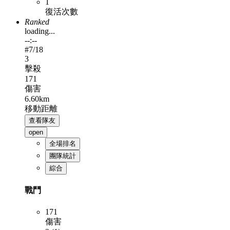
1
復活次數
Ranked
loading...
--:--
#
7
/18
3
擊殺
171
傷害
6.60km
移動距離
查看隊友
open
全場排名
團隊統計
綜合
戰鬥
171
傷害