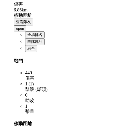
傷害
6.86km
移動距離
查看隊友
open
全場排名
團隊統計
綜合
戰鬥
449
傷害
1 (1)
擊殺 (爆頭)
0
助攻
1
擊暈
移動距離