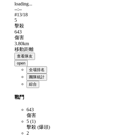
loading...
--:--
#
13
/18
5
擊殺
643
傷害
3.80km
移動距離
查看隊友
open
全場排名
團隊統計
綜合
戰鬥
643
傷害
5 (1)
擊殺 (爆頭)
2