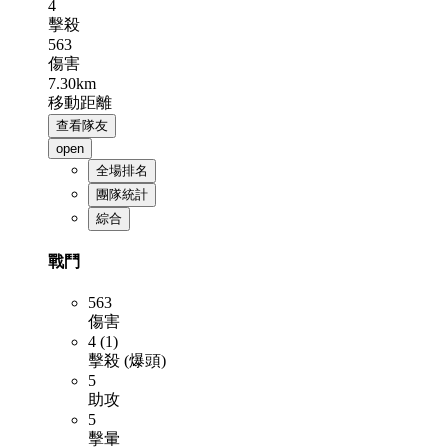
4
擊殺
563
傷害
7.30km
移動距離
查看隊友
open
全場排名
團隊統計
綜合
戰鬥
563
傷害
4 (1)
擊殺 (爆頭)
5
助攻
5
擊暈