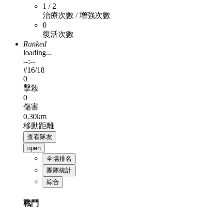
1 / 2
治療次數 / 增強次數
0
復活次數
Ranked
loading...
--:--
#
16
/18
0
擊殺
0
傷害
0.30km
移動距離
查看隊友
open
全場排名
團隊統計
綜合
戰鬥