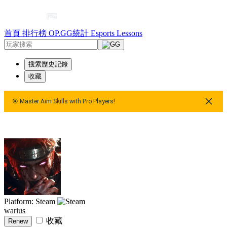
首頁
排行榜
OP.GG統計
Esports
Lessons
搜索歷史記錄
收藏
🎯 Master Aim Skills with Pro Players!
aster Aim Skills with Pro Players!
🎯 Master Aim Skills with P
Platform: Steam
warius
收藏
Renew