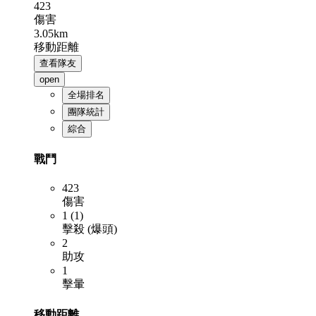
423
傷害
3.05km
移動距離
查看隊友
open
全場排名
團隊統計
綜合
戰鬥
423
傷害
1 (1)
擊殺 (爆頭)
2
助攻
1
擊暈
移動距離