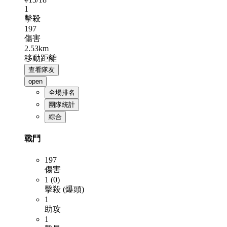
1
擊殺
197
傷害
2.53km
移動距離
查看隊友
open
全場排名
團隊統計
綜合
戰鬥
197
傷害
1 (0)
擊殺 (爆頭)
1
助攻
1