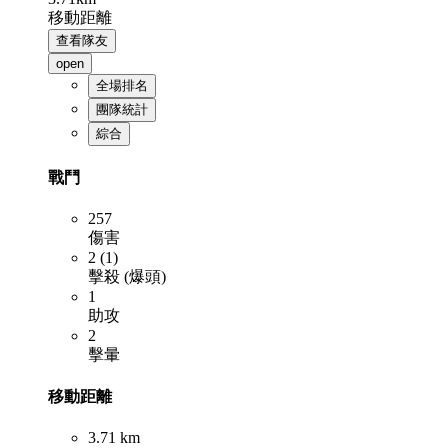
移動距離
查看隊友
open
全場排名
團隊統計
綜合
戰鬥
257
傷害
2 (1)
擊殺 (爆頭)
1
助攻
2
擊暈
移動距離
3.71 km