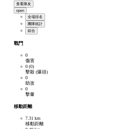
查看隊友
open
全場排名
團隊統計
綜合
戰鬥
0
傷害
0 (0)
擊殺 (爆頭)
0
助攻
0
擊暈
移動距離
7.31 km
移動距離