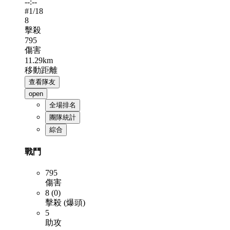
--:--
#
1
/18
8
擊殺
795
傷害
11.29km
移動距離
查看隊友
open
全場排名
團隊統計
綜合
戰鬥
795
傷害
8 (0)
擊殺 (爆頭)
5
助攻