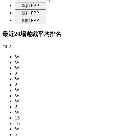
單排 FPP
雙排 FPP
四排 FPP
最近20場遊戲平均排名
#4.2
W
W
W
2
W
2
W
W
W
2
W
15
16
W
5