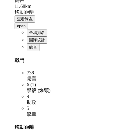
傷害
11.68km
移動距離
查看隊友
open
全場排名
團隊統計
綜合
戰鬥
738
傷害
6 (1)
擊殺 (爆頭)
9
助攻
5
擊暈
移動距離