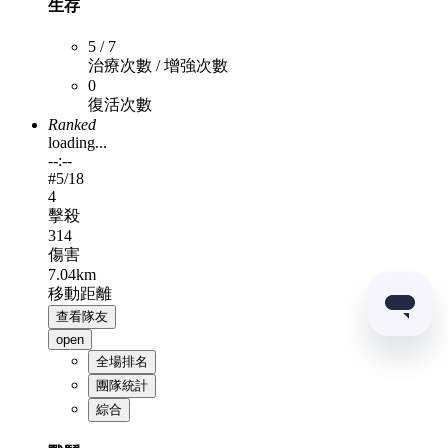
生存
5 / 7
治療次數 / 增強次數
0
復活次數
Ranked
loading...
--:--
#
5
/18
4
擊殺
314
傷害
7.04km
移動距離
查看隊友
open
全場排名
團隊統計
綜合