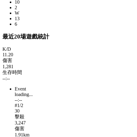
10
2
W
13
6
最近20場遊戲統計
K/D
11.20
傷害
1,281
生存時間
--:--
Event
loading...
--:--
#
1
/2
30
擊殺
3,247
傷害
1.91km