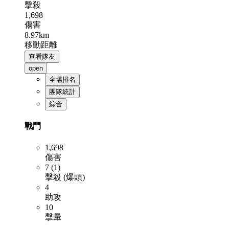
擊殺
1,698
傷害
8.97km
移動距離
查看隊友
open
全場排名
團隊統計
綜合
戰鬥
1,698
傷害
7 (1)
擊殺 (爆頭)
4
助攻
10
擊暈