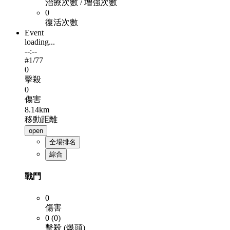
治療次數 / 增強次數
0
復活次數
Event
loading...
--:--
#
1
/77
0
擊殺
0
傷害
8.14km
移動距離
open
全場排名
綜合
戰鬥
0
傷害
0 (0)
擊殺 (爆頭)