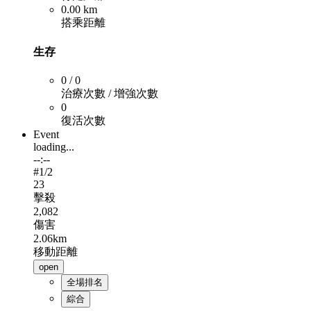
0.00 km
搭乘距離
生存
0 / 0
治療次數 / 增強次數
0
復活次數
Event
loading...
--:--
#
1
/2
23
擊殺
2,082
傷害
2.06km
移動距離
open
全場排名
綜合