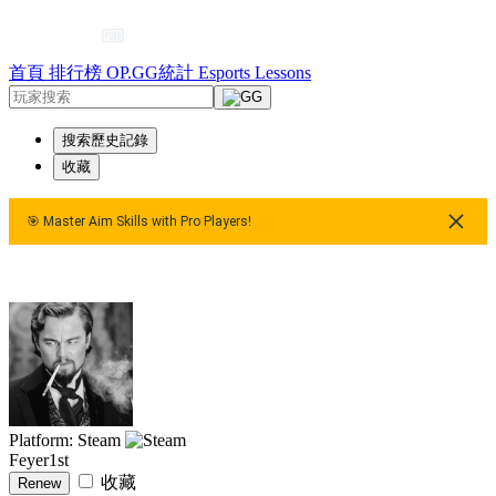
首頁
排行榜
OP.GG統計
Esports
Lessons
搜索歷史記錄
收藏
🎯 Master Aim Skills with Pro Players!
🎯 Master Aim Skills with Pro Players!
🎯 Master Aim Skill
Platform: Steam
Feyer1st
收藏
Renew