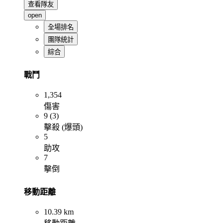
查看隊友
open
全場排名
團隊統計
綜合
戰鬥
1,354
傷害
9 (3)
擊殺 (爆頭)
5
助攻
7
擊倒
移動距離
10.39 km