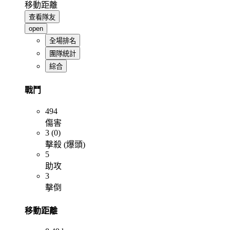
移動距離
查看隊友
open
全場排名
團隊統計
綜合
戰鬥
494
傷害
3 (0)
擊殺 (爆頭)
5
助攻
3
擊倒
移動距離