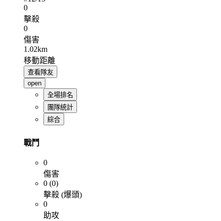
0
擊殺
0
傷害
1.02km
移動距離
查看隊友
open
全場排名
團隊統計
綜合
戰鬥
0
傷害
0 (0)
擊殺 (爆頭)
0
助攻