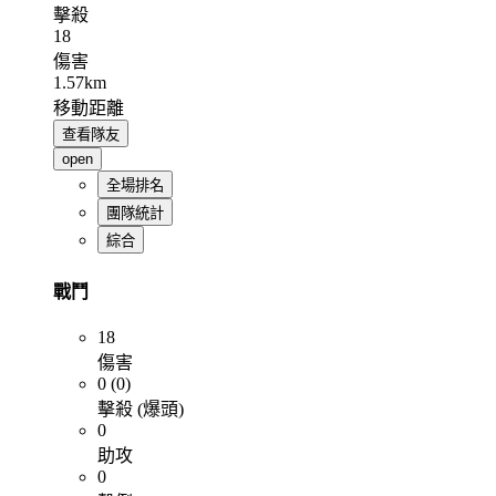
擊殺
18
傷害
1.57km
移動距離
查看隊友
open
全場排名
團隊統計
綜合
戰鬥
18
傷害
0 (0)
擊殺 (爆頭)
0
助攻
0