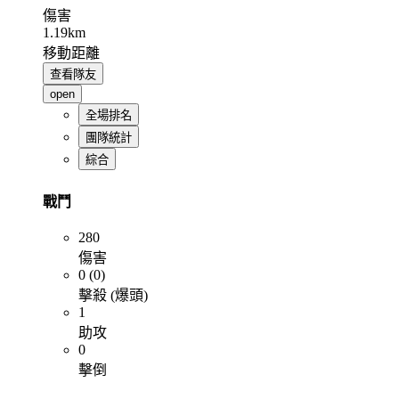
傷害
1.19km
移動距離
查看隊友
open
全場排名
團隊統計
綜合
戰鬥
280
傷害
0 (0)
擊殺 (爆頭)
1
助攻
0
擊倒