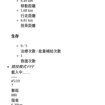
8.49 km
移動距離
1.68 km
行走距離
6.81 km
搭乘距離
生存
9 / 5
治療次數 / 能量補給次數
1
救援次數
競技模式 FPP
載入中……
--:--
#
5
/19
7
擊殺
880
傷害
6.30km