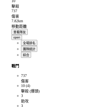
10
擊殺
737
傷害
7.82km
移動距離
查看隊友
open
全場排名
團隊統計
綜合
戰鬥
737
傷害
10 (4)
擊殺 (爆頭)
3
助攻
3