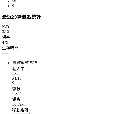
W
9
最近20場遊戲統計
K/D
3.15
傷害
479
生存時間
--:--
競技模式 FPP
載入中……
--:--
#
1
/18
9
擊殺
1,354
傷害
10.39km
移動距離