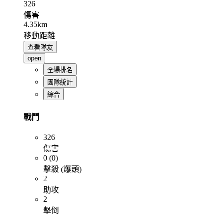
326
傷害
4.35km
移動距離
查看隊友
open
全場排名
團隊統計
綜合
戰鬥
326
傷害
0 (0)
擊殺 (爆頭)
2
助攻
2
擊倒