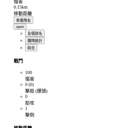
傷害
0.15km
移動距離
查看隊友
open
全場排名
團隊統計
綜合
戰鬥
100
傷害
0 (0)
擊殺 (爆頭)
0
助攻
1
擊倒