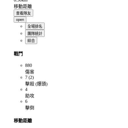
移動距離
查看隊友
open
全場排名
團隊統計
綜合
戰鬥
880
傷害
7 (2)
擊殺 (爆頭)
4
助攻
6
擊倒
移動距離