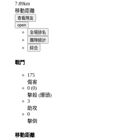
7.89km
移動距離
查看隊友
open
全場排名
團隊統計
綜合
戰鬥
175
傷害
0 (0)
擊殺 (爆頭)
3
助攻
0
擊倒
移動距離