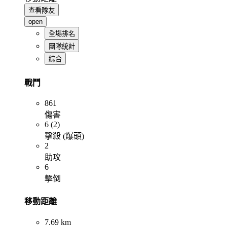
查看隊友
open
全場排名
團隊統計
綜合
戰鬥
861
傷害
6 (2)
擊殺 (爆頭)
2
助攻
6
擊倒
移動距離
7.69 km