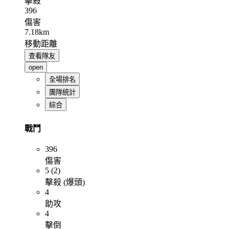
擊殺
396
傷害
7.18km
移動距離
查看隊友
open
全場排名
團隊統計
綜合
戰鬥
396
傷害
5 (2)
擊殺 (爆頭)
4
助攻
4
擊倒