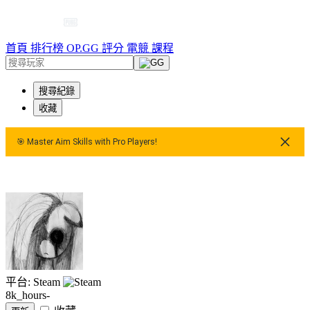
首頁
排行榜
OP.GG 評分
電競
課程
搜尋紀錄
收藏
🎯 Master Aim Skills with Pro Players!
🎯 Master Aim Skills with Pro Players!
🎯 Master Aim Skills w
平台: Steam
8k_hours-