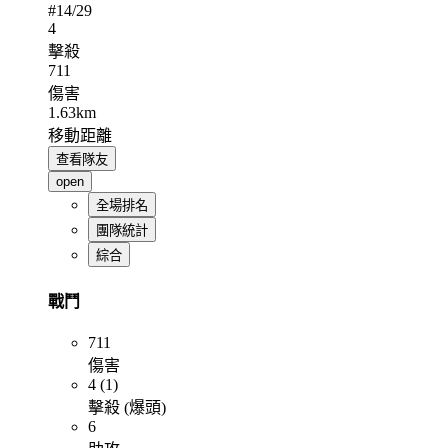
#
14
/29
4
擊殺
711
傷害
1.63km
移動距離
查看隊友
open
全場排名
團隊統計
綜合
戰鬥
711
傷害
4 (1)
擊殺 (爆頭)
6