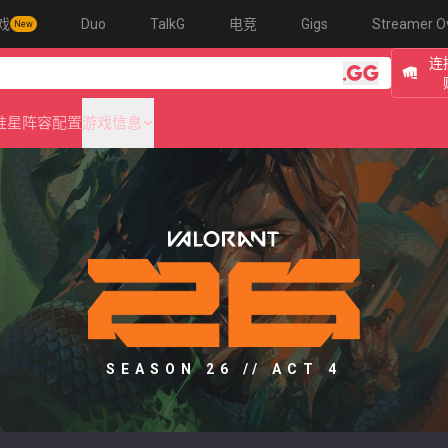
戏
Duo
TalkG
电竞
Gigs
Streamer O
New
连
准星
阵容配置
游戏信息
SEASON 26 // ACT 4