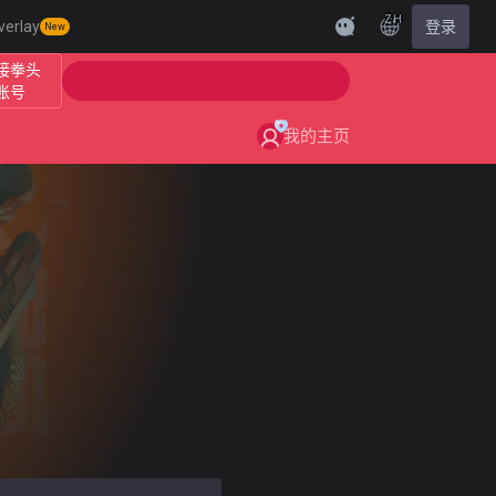
ZH
verlay
登录
New
接拳头
账号
我的主页