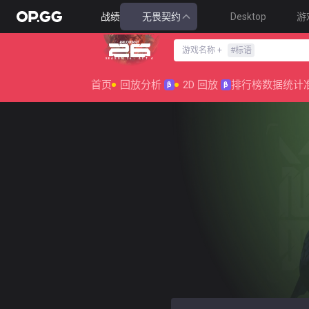
战绩
无畏契约
Desktop
游
游戏名称
+
#
标语
SEASON 26 : ACT 4
首页
回放分析
2D 回放
排行榜
数据统计
β
β