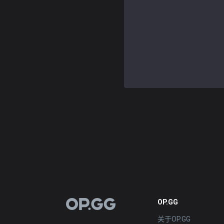
OP.GG
OP.GG
关于OP.GG