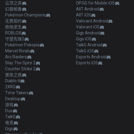
云顶之弈
OP.GG for Mobile iOS
幻兽帕鲁
AllT Android
Pokémon Champions
AllT iOS
无畏契约
Valorant Android
绝地求生
Valorant iOS
ROBLOX
Gigs Android
守望先锋2
Gigs iOS
Pokémon Pokopia
TalkG Android
Marvel Rivals
TalkG iOS
Arc Raiders
Esports Android
Slay The Spire 2
Esports iOS
Counter Strike 2
堡垒之夜
Diablo 4
2XKO
Time Takers
Desktop
游戏
Duo
TalkG
电竞
Gigs