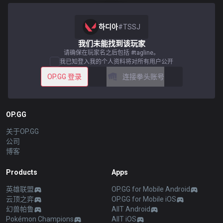
하디아
#
TSSJ
我们未能找到该玩家
请确保在玩家名之后包括 #tagline。
我已知登入我的个人资料将对所有用户公开
OP.GG 登录
连接拳头账号
OP.GG
关于OP.GG
公司
博客
Products
Apps
英雄联盟
OP.GG for Mobile Android
云顶之弈
OP.GG for Mobile iOS
幻兽帕鲁
AllT Android
Pokémon Champions
AllT iOS