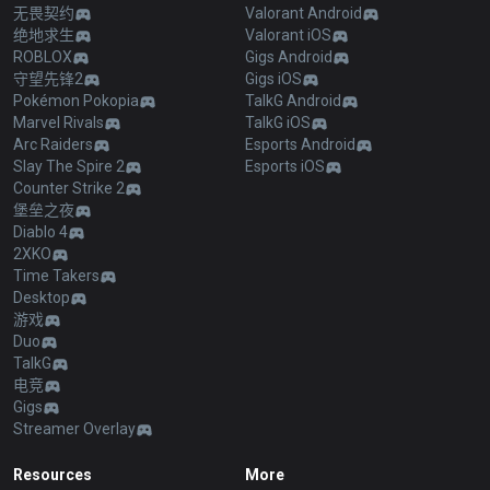
无畏契约
Valorant Android
绝地求生
Valorant iOS
ROBLOX
Gigs Android
守望先锋2
Gigs iOS
Pokémon Pokopia
TalkG Android
Marvel Rivals
TalkG iOS
Arc Raiders
Esports Android
Slay The Spire 2
Esports iOS
Counter Strike 2
堡垒之夜
Diablo 4
2XKO
Time Takers
Desktop
游戏
Duo
TalkG
电竞
Gigs
Streamer Overlay
Resources
More