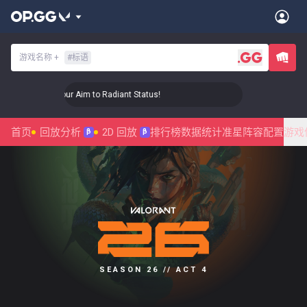
游戏名称
+
#
标语
🎯 Level Up Your Aim to Radiant Status!
🎯 Level Up Your A
首页
回放分析
2D 回放
排行榜
数据统计
准星
阵容配置
游戏
β
β
SEASON 26 // ACT 4