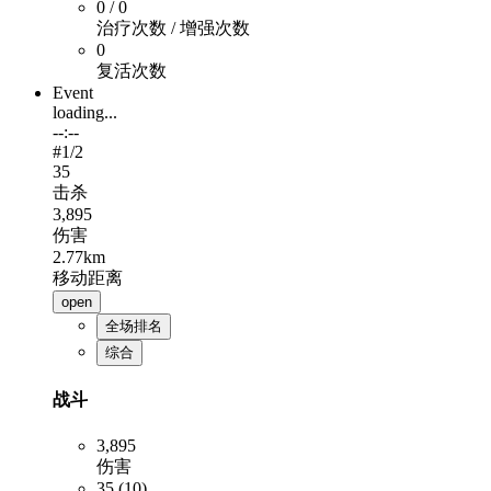
0 / 0
治疗次数 / 增强次数
0
复活次数
Event
loading...
--:--
#
1
/2
35
击杀
3,895
伤害
2.77km
移动距离
open
全场排名
综合
战斗
3,895
伤害
35 (10)