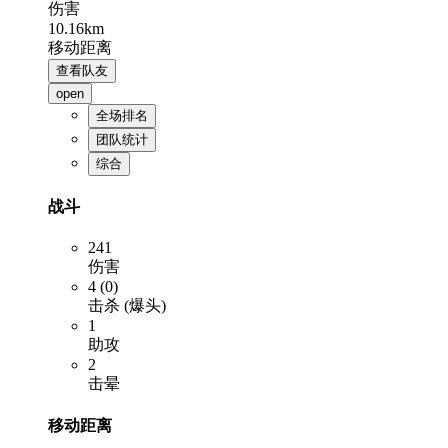
伤害
10.16km
移动距离
查看队友
open
全场排名
团队统计
综合
战斗
241
伤害
4 (0)
击杀 (爆头)
1
助攻
2
击晕
移动距离