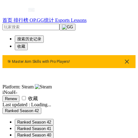
首页
排行榜
OP.GG统计
Esports
Lessons
搜索历史记录
收藏
🎯 Master Aim Skills with Pro Players!
🎯 Master Aim Skills with Pro Players!
🎯 Master Aim Skills w
Platform: Steam
iNoaH-
收藏
Renew
Last updated :
Loading...
Ranked Season 42
Ranked Season 42
Ranked Season 41
Ranked Season 40