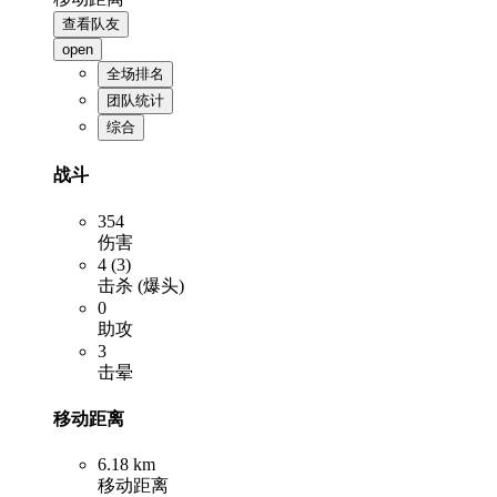
查看队友
open
全场排名
团队统计
综合
战斗
354
伤害
4 (3)
击杀 (爆头)
0
助攻
3
击晕
移动距离
6.18 km
移动距离