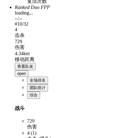
复活次数
Ranked Duo FPP
loading...
--:--
#
10
/32
4
击杀
729
伤害
4.34km
移动距离
查看队友
open
全场排名
团队统计
综合
战斗
729
伤害
4 (1)