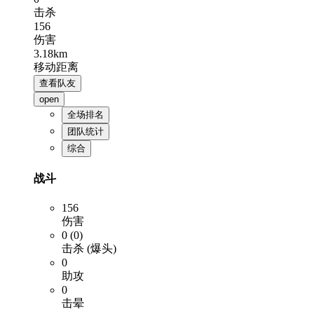
击杀
156
伤害
3.18km
移动距离
查看队友
open
全场排名
团队统计
综合
战斗
156
伤害
0 (0)
击杀 (爆头)
0
助攻
0
击晕