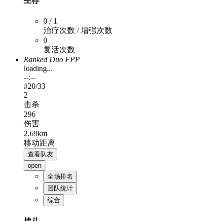
生存
0 / 1
治疗次数 / 增强次数
0
复活次数
Ranked Duo FPP
loading...
--:--
#
20
/33
2
击杀
296
伤害
2.69km
移动距离
查看队友
open
全场排名
团队统计
综合