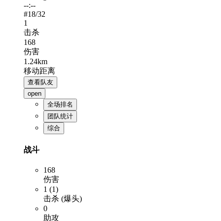
--:--
#
18
/32
1
击杀
168
伤害
1.24km
移动距离
查看队友
open
全场排名
团队统计
综合
战斗
168
伤害
1 (1)
击杀 (爆头)
0
助攻