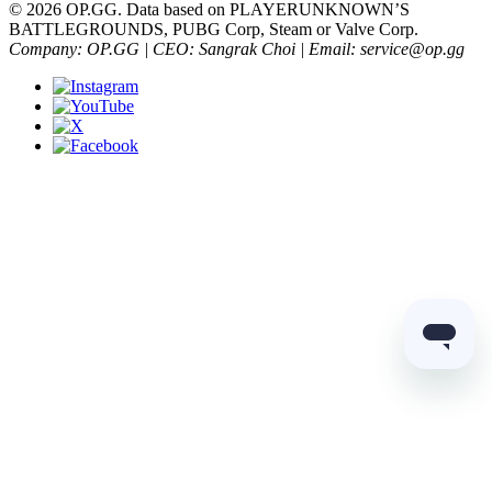
© 2026 OP.GG. Data based on PLAYERUNKNOWN’S
BATTLEGROUNDS, PUBG Corp, Steam or Valve Corp.
Company: OP.GG | CEO: Sangrak Choi | Email: service@op.gg