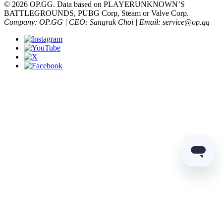
© 2026 OP.GG. Data based on PLAYERUNKNOWN’S
BATTLEGROUNDS, PUBG Corp, Steam or Valve Corp.
Company: OP.GG | CEO: Sangrak Choi | Email: service@op.gg