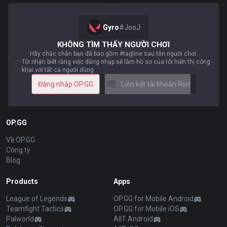
Gyro
#
JooJ
KHÔNG TÌM THẤY NGƯỜI CHƠI
Hãy chắc chắn bạn đã bao gồm #tagline sau tên người chơi.
Tôi nhận biết rằng việc đăng nhập sẽ làm hồ sơ của tôi hiển thị công
khai với tất cả người dùng
Đăng nhập OP.GG
Liên kết tài khoản Riot
OP.GG
Về OP.GG
Công ty
Blog
Products
Apps
League of Legends
OP.GG for Mobile Android
Teamfight Tactics
OP.GG for Mobile iOS
Palworld
AllT Android