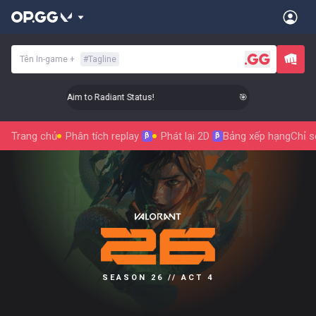
Tên In-game
+
#
Tagline
🎯 Level Up Your Aim to Radiant Status!
🎯 Level Up Your Aim
Trang chủ
Phân tích replay
Phát lại 2D
Bảng xếp hạng
Chỉ s
β
β
SEASON 26 // ACT 4