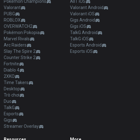
Pokémon Champions
AllT iOS
Valorant
Valorant Android
PUBG
Valorant iOS
ROBLOX
Gigs Android
OVERWATCH2
Gigs iOS
Pokémon Pokopia
TalkG Android
Marvel Rivals
TalkG iOS
Arc Raiders
Esports Android
Slay The Spire 2
Esports iOS
Counter Strike 2
Fortnite
Diablo 4
2XKO
Time Takers
Desktop
Trò chơi
Duo
TalkG
Esports
Gigs
Streamer Overlay
Resources
More