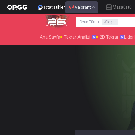
İstatistikler
Valorant
Masaüstü
Oyun Türü
+
#
Slogan
SEASON 26 : ACT 4
Ana Sayfa
Tekrar Analizi
2D Tekrar
Liderl
β
β