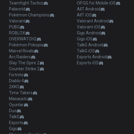
Teamfight Tactics
OP.GG for Mobile iOS
Palworld
AllT Android
Pokémon Champions
AllT iOS
Valorant
Valorant Android
PUBG
Valorant iOS
ROBLOX
Gigs Android
OVERWATCH2
Gigs iOS
Pokémon Pokopia
TalkG Android
Marvel Rivals
TalkG iOS
Arc Raiders
Esports Android
Slay The Spire 2
Esports iOS
Counter Strike 2
Fortnite
Diablo 4
2XKO
Time Takers
Masaüstü
Oyunlar
Duo
TalkG
Esports
Gigs