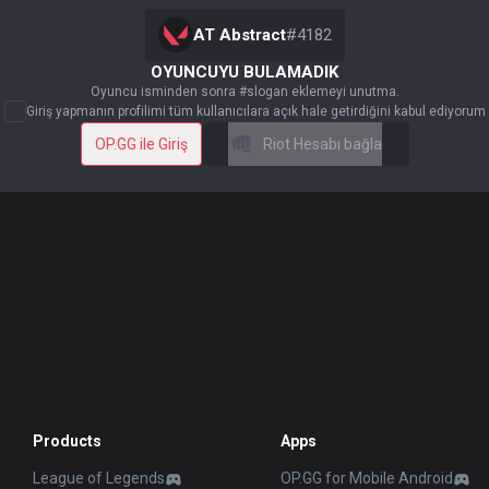
AT Abstract
#
4182
OYUNCUYU BULAMADIK
Oyuncu isminden sonra #slogan eklemeyi unutma.
Giriş yapmanın profilimi tüm kullanıcılara açık hale getirdiğini kabul ediyorum
OP.GG ile Giriş
Riot Hesabı bağla
Products
Apps
League of Legends
OP.GG for Mobile Android