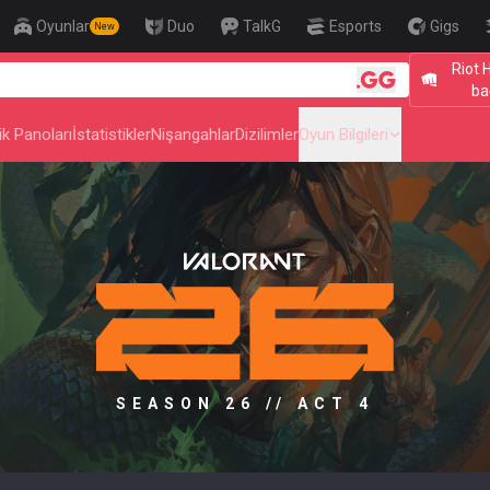
Oyunlar
Duo
TalkG
Esports
Gigs
New
Riot 
🎯 Level Up
ba
ik Panoları
İstatistikler
Nişangahlar
Dizilimler
Oyun Bilgileri
SEASON 26 // ACT 4