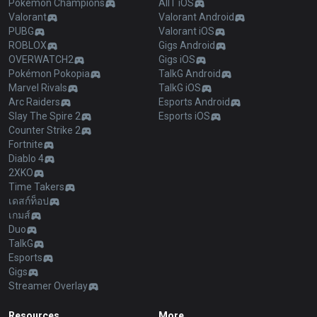
Pokémon Champions
AllT iOS
Valorant
Valorant Android
PUBG
Valorant iOS
ROBLOX
Gigs Android
OVERWATCH2
Gigs iOS
Pokémon Pokopia
TalkG Android
Marvel Rivals
TalkG iOS
Arc Raiders
Esports Android
Slay The Spire 2
Esports iOS
Counter Strike 2
Fortnite
Diablo 4
2XKO
Time Takers
เดสก์ท็อป
เกมส์
Duo
TalkG
Esports
Gigs
Streamer Overlay
Resources
More