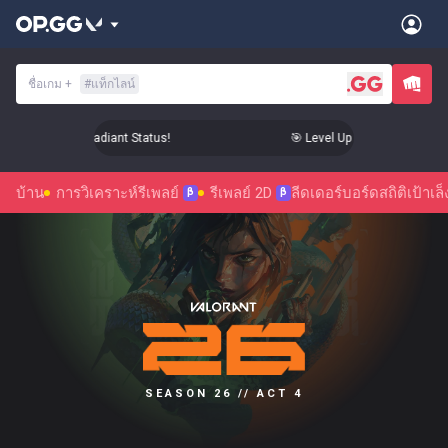
ชื่อเกม
+
#
แท็กไลน์
Up Your Aim to Radiant Status!
🎯 Level Up Your Aim to Radia
บ้าน
การวิเคราะห์รีเพลย์
รีเพลย์ 2D
ลีดเดอร์บอร์ด
สถิติ
เป้าเล็
β
β
SEASON 26 // ACT 4