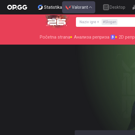
Statistika
Valorant
Desktop
Naziv igre
+
#
Slogan
SEASON 26 : ACT 4
Početna strana
Анализа реприза
2D репр
β