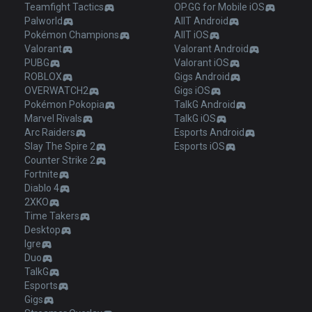
Teamfight Tactics
OP.GG for Mobile iOS
Palworld
AllT Android
Pokémon Champions
AllT iOS
Valorant
Valorant Android
PUBG
Valorant iOS
ROBLOX
Gigs Android
OVERWATCH2
Gigs iOS
Pokémon Pokopia
TalkG Android
Marvel Rivals
TalkG iOS
Arc Raiders
Esports Android
Slay The Spire 2
Esports iOS
Counter Strike 2
Fortnite
Diablo 4
2XKO
Time Takers
Desktop
Igre
Duo
TalkG
Esports
Gigs