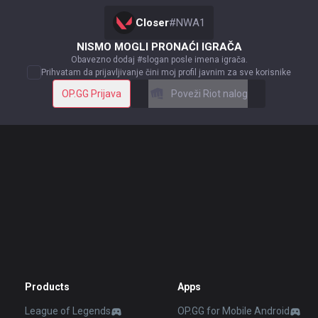
Closer
#
NWA1
NISMO MOGLI PRONAĆI IGRAČA
Obavezno dodaj #slogan posle imena igrača.
Prihvatam da prijavljivanje čini moj profil javnim za sve korisnike
OP.GG Prijava
Poveži Riot nalog
Products
Apps
League of Legends
OP.GG for Mobile Android