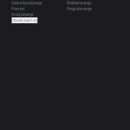
Uslovi korišćenja
Reklamiranje
Pomoć
Regrutovanje
Imejl pitanje
Obrati nam se