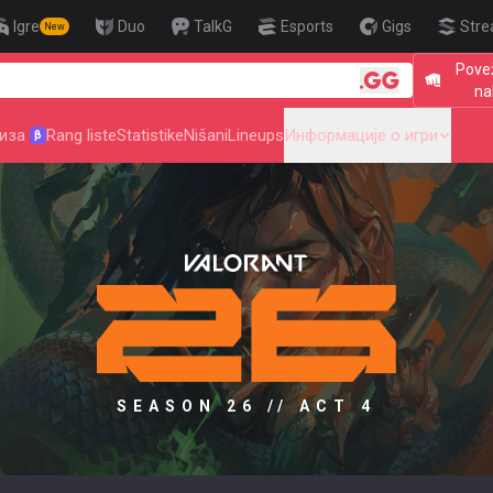
Igre
Duo
TalkG
Esports
Gigs
Stre
New
Povež
🎯 Level 
na
иза
Rang liste
Statistike
Nišani
Lineups
Информације о игри
β
SEASON 26 // ACT 4