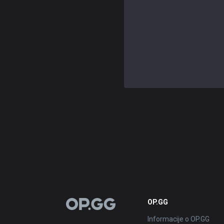
OP.GG
OP.GG
Informacije o OP.GG