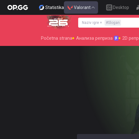
Statistika
Valorant
Desktop
Naziv igre
+
#
Slogan
SEASON 26 : ACT 4
Početna strana
Анализа реприза
2D репр
β