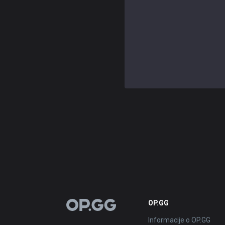
OP.GG
OP.GG
Informacije o OP.GG