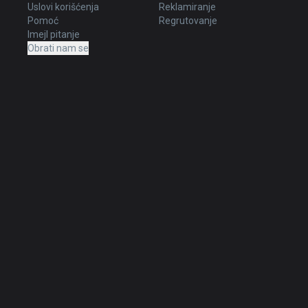
Uslovi korišćenja
Reklamiranje
Pomoć
Regrutovanje
Imejl pitanje
Obrati nam se