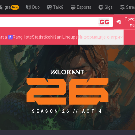
Igre
Duo
TalkG
Esports
Gigs
Stre
New
Povež
🎯 Level Up
na
иза
Rang liste
Statistike
Nišani
Lineups
Информације о игри
β
SEASON 26 // ACT 4