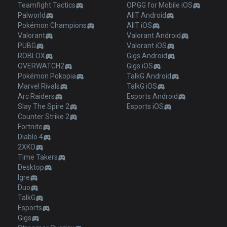
Teamfight Tactics
OP.GG for Mobile iOS
Palworld
AllT Android
Pokémon Champions
AllT iOS
Valorant
Valorant Android
PUBG
Valorant iOS
ROBLOX
Gigs Android
OVERWATCH2
Gigs iOS
Pokémon Pokopia
TalkG Android
Marvel Rivals
TalkG iOS
Arc Raiders
Esports Android
Slay The Spire 2
Esports iOS
Counter Strike 2
Fortnite
Diablo 4
2XKO
Time Takers
Desktop
Igre
Duo
TalkG
Esports
Gigs