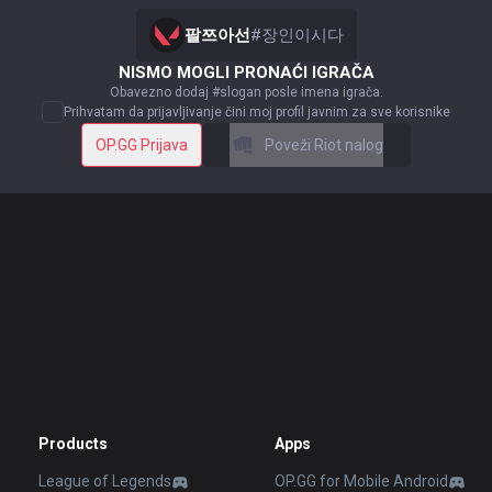
팔쯔아선
#
장인이시다
NISMO MOGLI PRONAĆI IGRAČA
Obavezno dodaj #slogan posle imena igrača.
Prihvatam da prijavljivanje čini moj profil javnim za sve korisnike
OP.GG Prijava
Poveži Riot nalog
Products
Apps
League of Legends
OP.GG for Mobile Android