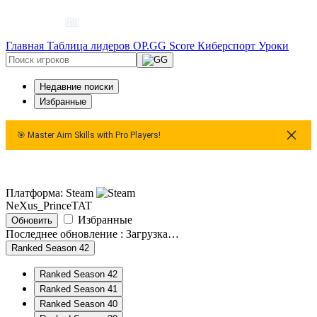
Главная
Таблица лидеров
OP.GG Score
Киберспорт
Уроки
Недавние поиски
Избранные
🎯 Master Aim Skills with Pro Players!
 Master Aim Skills with Pro Players!
🎯 Master Aim Skills wit
Платформа: Steam
NeXus_PrinceTAT
Избранные
Обновить
Последнее обновление :
Загрузка…
Ranked Season 42
Ranked Season 42
Ranked Season 41
Ranked Season 40