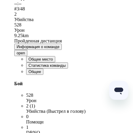
--:--
#
3
/48
2
Убийства
528
Урон
9.25km
Пройденная дистанция
Информация о команде
open
Общее место
Статистика команды
Общее
Бой
528
Урон
2 (1)
Убийства (Выстрел в голову)
0
Помощи
1
DBNO