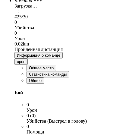
Команда FPP
Загрузка…
--:--
#
25
/30
0
Убийства
0
Урон
0.02km
Пройденная дистанция
Информация о команде
open
Общее место
Статистика команды
Общее
Бой
0
Урон
0 (0)
Убийства (Выстрел в голову)
0
Помощи