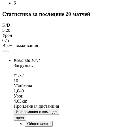
6
Статистика за последние 20 матчей
K/D
5.20
Урон
675
Время выживания
--:--
Команда FPP
Загрузка…
--:--
#
1
/32
10
Убийства
1,049
Урон
4.03km
Пройденная дистанция
Информация о команде
open
Общее место