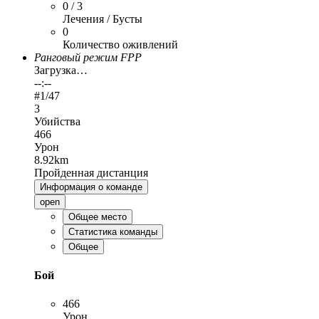
0 / 3
Лечения / Бусты
0
Количество оживлений
Ранговый режим FPP
Загрузка…
--:--
#
1
/47
3
Убийства
466
Урон
8.92km
Пройденная дистанция
Информация о команде
open
Общее место
Статистика команды
Общее
Бой
466
Урон