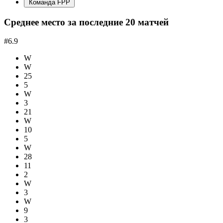
Команда FPP
Среднее место за последние 20 матчей
#6.9
W
W
25
5
W
3
21
W
10
5
W
28
11
2
W
3
W
9
3