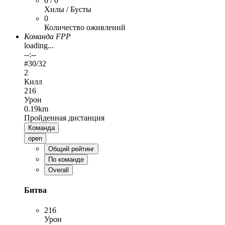
0 / 0
Хилы / Бусты
0
Количество оживлений
Команда FPP
loading...
--:--
#
30
/32
2
Килл
216
Урон
0.19km
Пройденная дистанция
Команда
open
Общий рейтинг
По команде
Overall
Битва
216
Урон