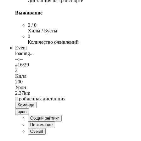
Дистанция на транспорте
Выживание
0 / 0
Хилы / Бусты
0
Количество оживлений
Event
loading...
--:--
#
16
/29
2
Килл
200
Урон
2.37km
Пройденная дистанция
Команда
open
Общий рейтинг
По команде
Overall