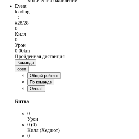
Количество оживлений
Event
loading...
--:--
#
28
/28
0
Килл
0
Урон
0.00km
Пройденная дистанция
Команда
open
Общий рейтинг
По команде
Overall
Битва
0
Урон
0 (0)
Килл (Хедшот)
0