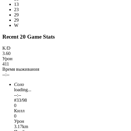
13
23
29
29
W
Recent 20 Game Stats
K/D
3.60
Урон
411
Время выживания
--:--
Соло
loading...
--:--
#
33
/98
0
Килл
0
Урон
3.17km