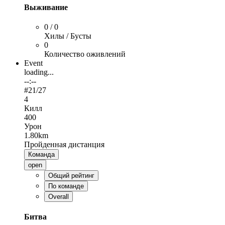
Выживание
0 / 0
Хилы / Бусты
0
Количество оживлений
Event
loading...
--:--
#
21
/27
4
Килл
400
Урон
1.80km
Пройденная дистанция
Команда
open
Общий рейтинг
По команде
Overall
Битва