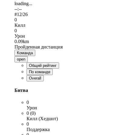
loading...
--:--
#
12
/26
0
Килл
0
Урон
0.09km
Пройденная дистанция
Команда
open
Общий рейтинг
По команде
Overall
Битва
0
Урон
0 (0)
Килл (Хедшот)
0
Поддержка
0