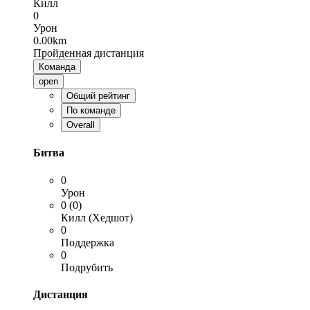
Килл
0
Урон
0.00km
Пройденная дистанция
Команда
open
Общий рейтинг
По команде
Overall
Битва
0
Урон
0 (0)
Килл (Хедшот)
0
Поддержка
0
Подрубить
Дистанция