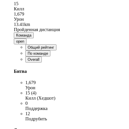
15
Килл
1,679
Урон
13.41km
Пройденная дистанция
Команда
open
Общий рейтинг
По команде
Overall
Битва
1,679
Урон
15 (4)
Килл (Хедшот)
0
Поддержка
12
Подрубить