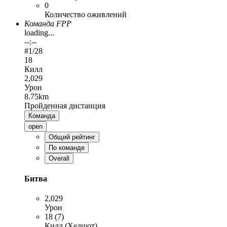
0
Количество оживлений
Команда FPP
loading...
--:--
#
1
/28
18
Килл
2,029
Урон
8.75km
Пройденная дистанция
Команда
open
Общий рейтинг
По команде
Overall
Битва
2,029
Урон
18 (7)
Килл (Хедшот)