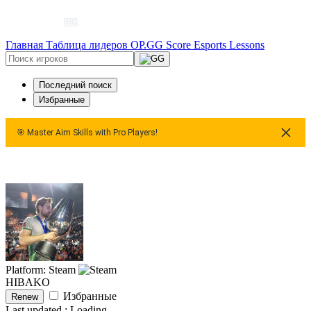
Главная
Таблица лидеров
OP.GG Score
Esports
Lessons
Последний поиск
Избранные
🎯 Master Aim Skills with Pro Players!
Master Aim Skills with Pro Players!
🎯 Master Aim Skills with 
Platform: Steam
HIBAKO
Избранные
Renew
Last updated :
Loading...