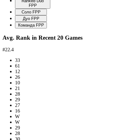
Ranked Duo
FPP
Соло FPP
Дуо FPP
Команда FPP
Avg. Rank in Recent 20 Games
#22.4
33
61
12
26
10
21
28
29
27
16
W
W
29
28
30