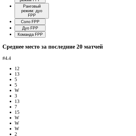
Ранговый
режим: дуо
FPP
Соло FPP
Дуо FPP
Команда FPP
Среднее место за последние 20 матчей
#4.4
12
13
5
5
W
3
13
7
15
W
W
W
2