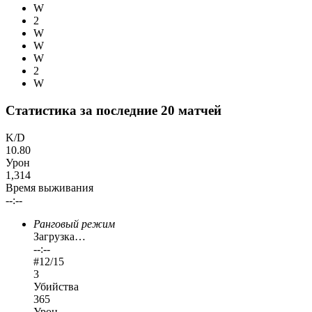
W
2
W
W
W
2
W
Статистика за последние 20 матчей
K/D
10.80
Урон
1,314
Время выживания
--:--
Ранговый режим
Загрузка…
--:--
#
12
/15
3
Убийства
365
Урон