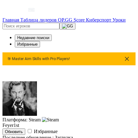
Главная
Таблица лидеров
OP.GG Score
Киберспорт
Уроки
Недавние поиски
Избранные
🎯 Master Aim Skills with Pro Players!
🎯 Master Aim Skills with Pro Players!
Платформа: Steam
Feyer1st
Избранные
Обновить
Последнее обновление :
Загрузка…