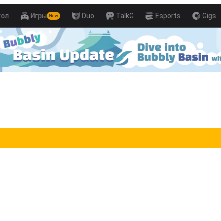
тол
Игры
Duo
TalkG
Esports
Gigs
New
ter Aim Skills with Pro Players!