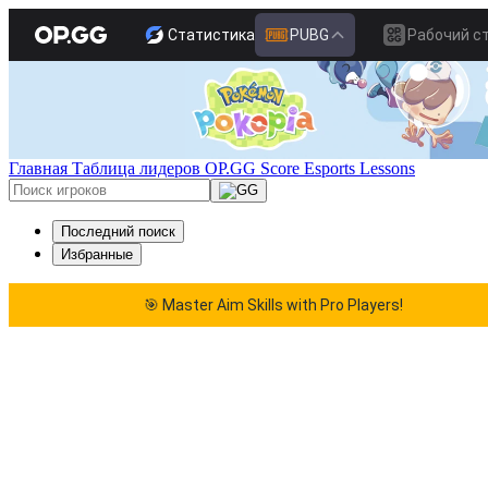
Статистика
PUBG
Рабочий с
Главная
Таблица лидеров
OP.GG Score
Esports
Lessons
Последний поиск
Избранные
🎯 Master Aim Skills with Pro Players!
🎯 Master Aim Skills with Pro Players!
🎯 Mas