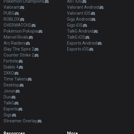
Pokémon Champions
AllT iOS
Valorant
Valorant Android
PUBG
Valorant iOS
ROBLOX
Gigs Android
OVERWATCH2
Gigs iOS
Pokémon Pokopia
TalkG Android
Marvel Rivals
TalkG iOS
Arc Raiders
Esports Android
Slay The Spire 2
Esports iOS
Counter Strike 2
Fortnite
Diablo 4
2XKO
Time Takers
Desktop
Jocuri
Duo
TalkG
Esports
Gigs
Streamer Overlay
Resources
More