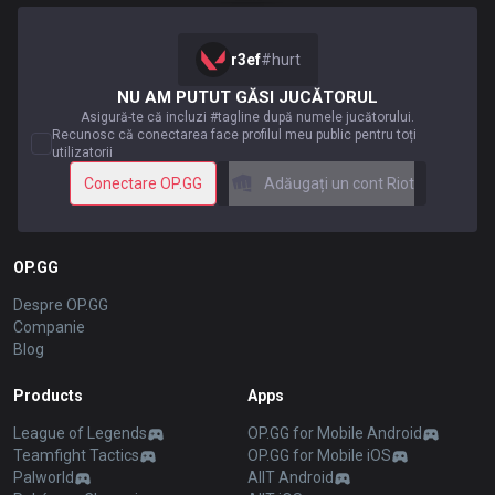
r3ef
#
hurt
NU AM PUTUT GĂSI JUCĂTORUL
Asigură-te că incluzi #tagline după numele jucătorului.
Recunosc că conectarea face profilul meu public pentru toți
utilizatorii
Conectare OP.GG
Adăugați un cont Riot
OP.GG
Despre OP.GG
Companie
Blog
Products
Apps
League of Legends
OP.GG for Mobile Android
Teamfight Tactics
OP.GG for Mobile iOS
Palworld
AllT Android