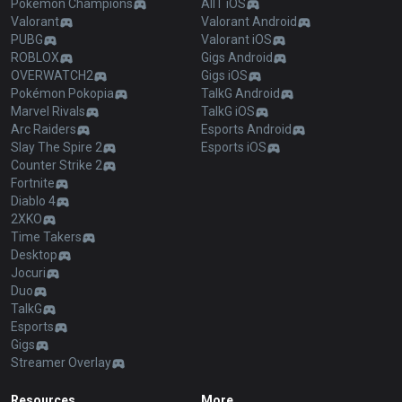
Pokémon Champions
AllT iOS
Valorant
Valorant Android
PUBG
Valorant iOS
ROBLOX
Gigs Android
OVERWATCH2
Gigs iOS
Pokémon Pokopia
TalkG Android
Marvel Rivals
TalkG iOS
Arc Raiders
Esports Android
Slay The Spire 2
Esports iOS
Counter Strike 2
Fortnite
Diablo 4
2XKO
Time Takers
Desktop
Jocuri
Duo
TalkG
Esports
Gigs
Streamer Overlay
Resources
More