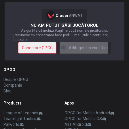
Closer
#
NWA1
NU AM PUTUT GĂSI JUCĂTORUL
Asigură-te că incluzi #tagline după numele jucătorului.
Recunosc că conectarea face profilul meu public pentru toți
utilizatorii
Conectare OP.GG
Adăugați un cont Riot
OP.GG
Despre OP.GG
Companie
Blog
Products
Apps
League of Legends
OP.GG for Mobile Android
Teamfight Tactics
OP.GG for Mobile iOS
Palworld
AllT Android