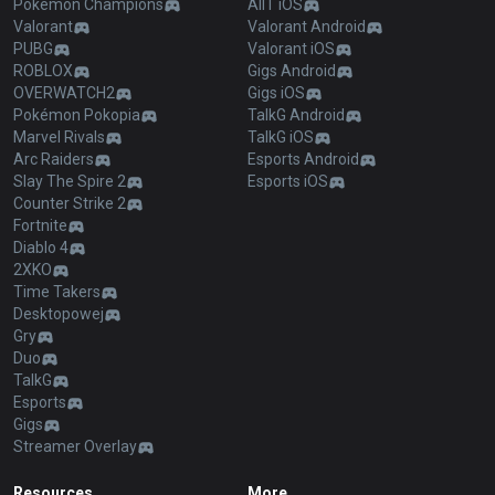
Pokémon Champions
AllT iOS
Valorant
Valorant Android
PUBG
Valorant iOS
ROBLOX
Gigs Android
OVERWATCH2
Gigs iOS
Pokémon Pokopia
TalkG Android
Marvel Rivals
TalkG iOS
Arc Raiders
Esports Android
Slay The Spire 2
Esports iOS
Counter Strike 2
Fortnite
Diablo 4
2XKO
Time Takers
Desktopowej
Gry
Duo
TalkG
Esports
Gigs
Streamer Overlay
Resources
More