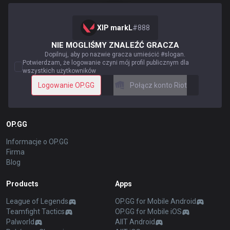
XIP markL
#
888
NIE MOGLIŚMY ZNALEŹĆ GRACZA
Dopilnuj, aby po nazwie gracza umieścić #slogan.
Potwierdzam, że logowanie czyni mój profil publicznym dla
wszystkich użytkowników
Logowanie OP.GG
Połącz konto Riot
OP.GG
Informacje o OP.GG
Firma
Blog
Products
Apps
League of Legends
OP.GG for Mobile Android
Teamfight Tactics
OP.GG for Mobile iOS
Palworld
AllT Android