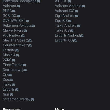
Pokémon Champions
AllT iOS
Valorant
Valorant Android
PUBG
Valorant iOS
ROBLOX
Gigs Android
OVERWATCH2
Gigs iOS
Pokémon Pokopia
TalkG Android
Marvel Rivals
TalkG iOS
Arc Raiders
Esports Android
Slay The Spire 2
Esports iOS
Counter Strike 2
Fortnite
Diablo 4
2XKO
Time Takers
Desktopowej
Gry
Duo
TalkG
Esports
Gigs
Streamer Overlay
Resources
More