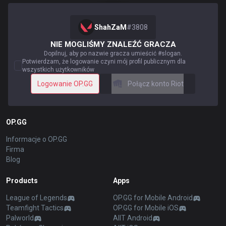
ShahZaM
#
3808
NIE MOGLIŚMY ZNALEŹĆ GRACZA
Dopilnuj, aby po nazwie gracza umieścić #slogan.
Potwierdzam, że logowanie czyni mój profil publicznym dla
wszystkich użytkowników
Logowanie OP.GG
Połącz konto Riot
OP.GG
Informacje o OP.GG
Firma
Blog
Products
Apps
League of Legends
OP.GG for Mobile Android
Teamfight Tactics
OP.GG for Mobile iOS
Palworld
AllT Android