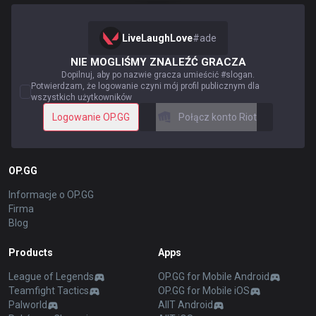
LiveLaughLove
#
ade
NIE MOGLIŚMY ZNALEŹĆ GRACZA
Dopilnuj, aby po nazwie gracza umieścić #slogan.
Potwierdzam, że logowanie czyni mój profil publicznym dla
wszystkich użytkowników
Logowanie OP.GG
Połącz konto Riot
OP.GG
Informacje o OP.GG
Firma
Blog
Products
Apps
League of Legends
OP.GG for Mobile Android
Teamfight Tactics
OP.GG for Mobile iOS
Palworld
AllT Android