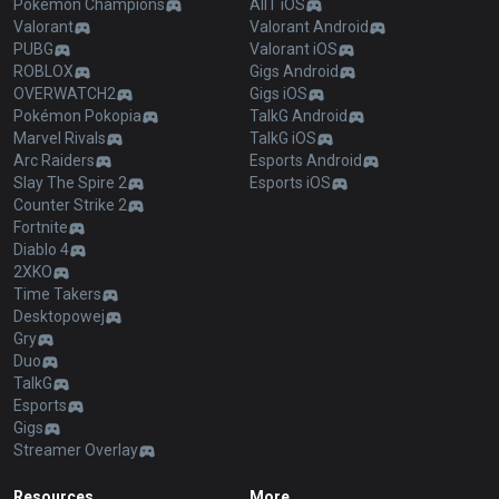
Pokémon Champions
AllT iOS
Valorant
Valorant Android
PUBG
Valorant iOS
ROBLOX
Gigs Android
OVERWATCH2
Gigs iOS
Pokémon Pokopia
TalkG Android
Marvel Rivals
TalkG iOS
Arc Raiders
Esports Android
Slay The Spire 2
Esports iOS
Counter Strike 2
Fortnite
Diablo 4
2XKO
Time Takers
Desktopowej
Gry
Duo
TalkG
Esports
Gigs
Streamer Overlay
Resources
More