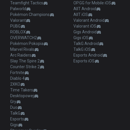
Teamfight Tactics
OP.GG for Mobile iOS
Palworld
AllT Android
Pokémon Champions
AllT iOS
Valorant
Valorant Android
PUBG
Valorant iOS
ROBLOX
Gigs Android
OVERWATCH2
Gigs iOS
Pokémon Pokopia
TalkG Android
Marvel Rivals
TalkG iOS
Arc Raiders
Esports Android
Slay The Spire 2
Esports iOS
Counter Strike 2
Fortnite
Diablo 4
2XKO
Time Takers
Desktopowej
Gry
Duo
TalkG
Esports
Gigs