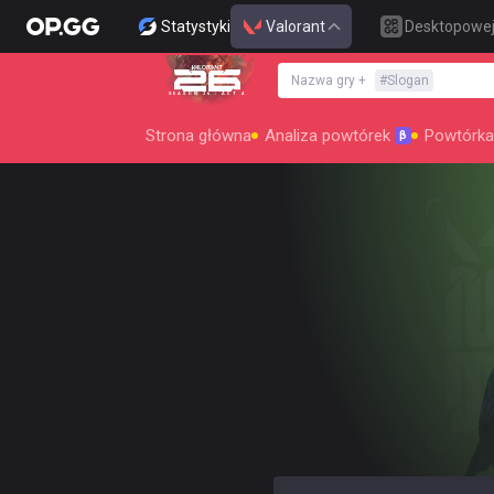
Statystyki
Valorant
Desktopowe
Nazwa gry
+
#
Slogan
SEASON 26 : ACT 4
Strona główna
Analiza powtórek
Powtórka
β