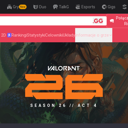
j
Gry
Duo
TalkG
Esports
Gigs
New
Połącz
🎯 Level Up Yo
Ri
 2D
Rankingi
Statystyki
Celowniki
Układy
Informacje o grze
β
SEASON 26 // ACT 4