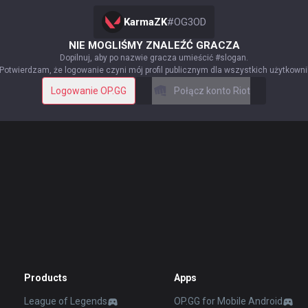
KarmaZK
#
OG3OD
NIE MOGLIŚMY ZNALEŹĆ GRACZA
Dopilnuj, aby po nazwie gracza umieścić #slogan.
Potwierdzam, że logowanie czyni mój profil publicznym dla wszystkich użytkown
Logowanie OP.GG
Połącz konto Riot
Products
Apps
League of Legends
OP.GG for Mobile Android